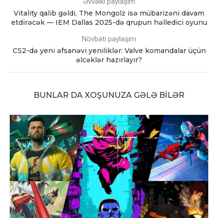
Əvvəlki paylaşım
Vitality qalib gəldi, The Mongolz isə mübarizəni davam
etdirəcək — IEM Dallas 2025-də qrupun həlledici oyunu
Növbəti paylaşım
CS2-də yeni əfsanəvi yeniliklər: Valve komandalar üçün
əlcəklər hazırlayır?
BUNLAR DA XOŞUNUZA GƏLƏ BILƏR