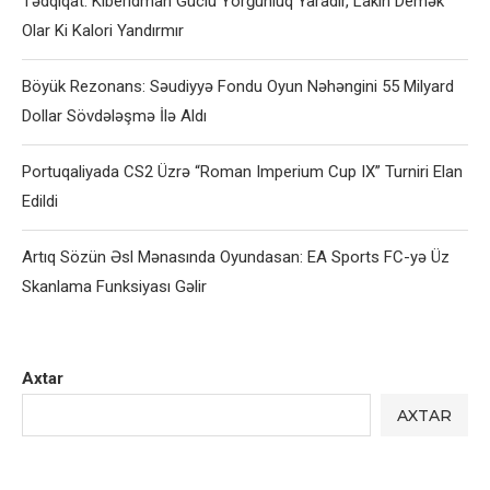
Tədqiqat: Kiberidman Güclü Yorğunluq Yaradır, Lakin Demək
Olar Ki Kalori Yandırmır
Böyük Rezonans: Səudiyyə Fondu Oyun Nəhəngini 55 Milyard
Dollar Sövdələşmə İlə Aldı
Portuqaliyada CS2 Üzrə “Roman Imperium Cup IX” Turniri Elan
Edildi
Artıq Sözün Əsl Mənasında Oyundasan: EA Sports FC-yə Üz
Skanlama Funksiyası Gəlir
Axtar
AXTAR