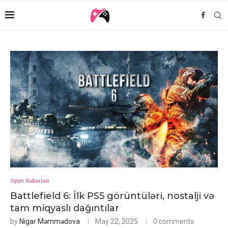
Oyun Xəbərləri
Battlefield 6: İlk PS5 görüntüləri, nostalji və
tam miqyaslı dağıntılar
by
Nigar Məmmədova
May 22, 2025
0 comments