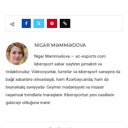
NIGAR MƏMMƏDOVA
Nigar Məmmədova — az-esports.com
kibersport xəbər saytının jurnalisti və
redaktorudur. Videooyunlar, turnirlər və kibersport sənayesi ilə
bağlı xəbərlərə ixtisaslaşıb, həm Azərbaycanda, həm də
beynəlxalq səviyyədə. Geymer mədəniyyəti və müasir
rəqəmsal trendlərlə maraqlanır. Kibersportun yeni nəsillərin
gələcəyi olduğuna inanır.