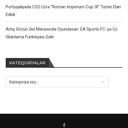
Portuqaliyada CS2 Üzrə “Roman Imperium Cup IX” Turniri Elan
Edildi
Artıq Sözün Əsl Mənasında Oyundasan: EA Sports FC-yə Üz
Skanlama Funksiyası Gəlir
KATEQORIYALAR