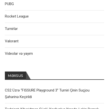
PUBG
Rocket League
Turnirlər
Valorant
Videolar və yayım
MƏXSUS
CS2 Üzrə “FISSURE Playground 3” Turniri Çinin Suçjou
Şəhərinə Keçirildi