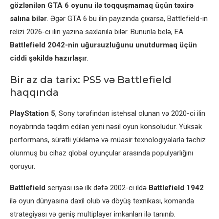
gözlənilən GTA 6 oyunu ilə toqquşmamaq üçün təxirə
salına bilər
. Əgər GTA 6 bu ilin payızında çıxarsa, Battlefield-in
relizi 2026-cı ilin yazına saxlanıla bilər. Bununla belə, EA
Battlefield 2042-nin uğursuzluğunu unutdurmaq üçün
ciddi şəkildə hazırlaşır
.
Bir az da tarix: PS5 və Battlefield
haqqında
PlayStation 5
, Sony tərəfindən istehsal olunan və 2020-ci ilin
noyabrında təqdim edilən yeni nəsil oyun konsoludur. Yüksək
performans, sürətli yükləmə və müasir texnologiyalarla təchiz
olunmuş bu cihaz qlobal oyunçular arasında populyarlığını
qoruyur.
Battlefield
seriyası isə ilk dəfə 2002-ci ildə
Battlefield 1942
ilə oyun dünyasına daxil olub və döyüş texnikası, komanda
strategiyası və geniş multiplayer imkanları ilə tanınıb.