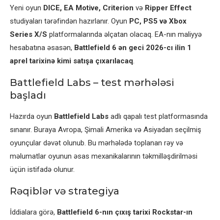
Yeni oyun
DICE, EA Motive, Criterion
və
Ripper Effect
studiyaları tərəfindən hazırlanır. Oyun
PC, PS5 və Xbox
Series X/S
platformalarında əlçatan olacaq. EA-nın maliyyə
hesabatına əsasən,
Battlefield 6 ən geci 2026-cı ilin 1
aprel tarixinə kimi satışa çıxarılacaq
.
Battlefield Labs – test mərhələsi
başladı
Hazırda oyun
Battlefield Labs
adlı qapalı test platformasında
sınanır. Buraya Avropa, Şimali Amerika və Asiyadan seçilmiş
oyunçular dəvət olunub. Bu mərhələdə toplanan rəy və
məlumatlar oyunun əsas mexanikalarının təkmilləşdirilməsi
üçün istifadə olunur.
Rəqiblər və strategiya
İddialara görə,
Battlefield 6-nın çıxış tarixi Rockstar-ın