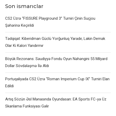
Son ismarıclar
CS2 Üzrə “FISSURE Playground 3” Turniri Çinin Suçjou
Şəhərinə Keçirildi
Tədqiqat: Kiberidman Güclü Yorğunluq Yaradır, Lakin Demək
Olar Ki Kalori Yandırmır
Böyük Rezonans: Səudiyyə Fondu Oyun Nəhəngini 55 Milyard
Dollar Sövdələşmə İlə Aldı
Portuqaliyada CS2 Üzrə “Roman Imperium Cup IX” Turniri Elan
Edildi
Artıq Sözün Əsl Mənasında Oyundasan: EA Sports FC-yə Üz
Skanlama Funksiyası Gəlir