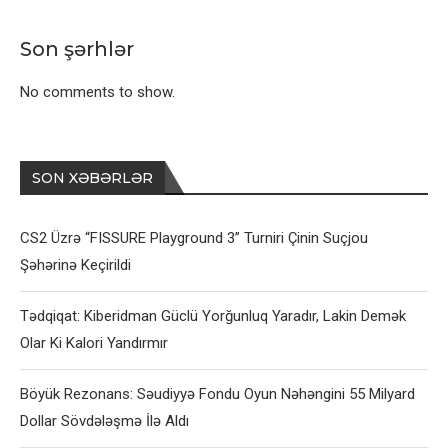
Son şərhlər
No comments to show.
SON XƏBƏRLƏR
CS2 Üzrə “FISSURE Playground 3” Turniri Çinin Suçjou
Şəhərinə Keçirildi
Tədqiqat: Kiberidman Güclü Yorğunluq Yaradır, Lakin Demək
Olar Ki Kalori Yandırmır
Böyük Rezonans: Səudiyyə Fondu Oyun Nəhəngini 55 Milyard
Dollar Sövdələşmə İlə Aldı