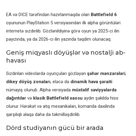
EA və DICE tərəfindən hazırlanmaqda olan
Battlefield 6
oyununun PlayStation 5 versiyasından ilk alpha görüntüləri
internetə sızdırılıb. Gözlənildiyinə görə oyun ya 2025-ci ilin
payızında, ya da 2026-cı ilin yazında təqdim olunacaq.
Geniş miqyaslı döyüşlər və nostalji ab-
havası
Sızdırılan videolarda oyunçuları gözləyən
şəhər mənzərələri
,
dikey döyüş zonaları
, eləcə də
dinamik hava şəraiti
nümayiş olunub. Alpha versiyada
müxtəlif səviyyələrdə
dağıntılar
və
klasik Battlefield xaosu
aydın şəkildə hiss
olunur. Hərəkət və atış mexanikaları, komanda daxilində
qarşılıqlı əlaqə daha da təkmilləşdirilib.
Dörd studiyanın gücü bir arada