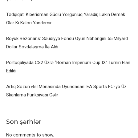
Tədqiqat: Kiberidman Güclü Yorğunluq Yaradır, Lakin Demək
Olar Ki Kalori Yandırmır
Böyük Rezonans: Səudiyyə Fondu Oyun Nəhəngini 55 Milyard
Dollar Sövdələşmə İlə Aldı
Portuqaliyada CS2 Üzrə “Roman Imperium Cup IX” Turniri Elan
Edildi
Artıq Sözün Əsl Mənasında Oyundasan: EA Sports FC-yə Üz
Skanlama Funksiyası Gəlir
Son şərhlər
No comments to show.