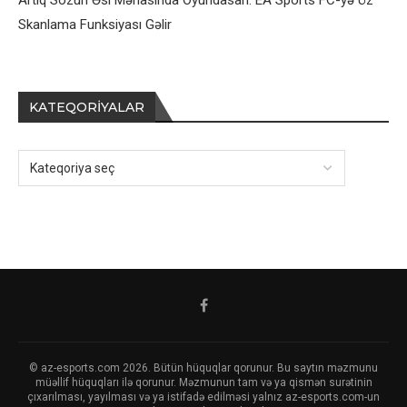
Artıq Sözün Əsl Mənasında Oyundasan: EA Sports FC-yə Üz
Skanlama Funksiyası Gəlir
KATEQORIYALAR
© az-esports.com 2026. Bütün hüquqlar qorunur. Bu saytın məzmunu
müəllif hüquqları ilə qorunur. Məzmunun tam və ya qismən surətinin
çıxarılması, yayılması və ya istifadə edilməsi yalnız az-esports.com-un