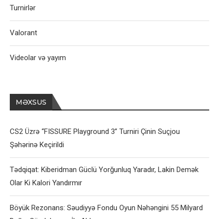
Turnirlər
Valorant
Videolar və yayım
MƏXSUS
CS2 Üzrə “FISSURE Playground 3” Turniri Çinin Suçjou
Şəhərinə Keçirildi
Tədqiqat: Kiberidman Güclü Yorğunluq Yaradır, Lakin Demək
Olar Ki Kalori Yandırmır
Böyük Rezonans: Səudiyyə Fondu Oyun Nəhəngini 55 Milyard