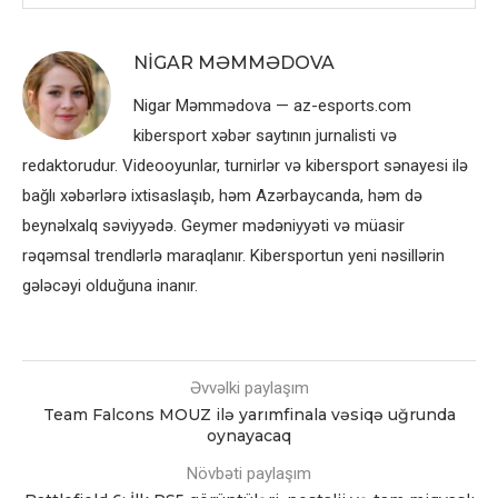
NIGAR MƏMMƏDOVA
Nigar Məmmədova — az-esports.com
kibersport xəbər saytının jurnalisti və
redaktorudur. Videooyunlar, turnirlər və kibersport sənayesi ilə
bağlı xəbərlərə ixtisaslaşıb, həm Azərbaycanda, həm də
beynəlxalq səviyyədə. Geymer mədəniyyəti və müasir
rəqəmsal trendlərlə maraqlanır. Kibersportun yeni nəsillərin
gələcəyi olduğuna inanır.
Əvvəlki paylaşım
Team Falcons MOUZ ilə yarımfinala vəsiqə uğrunda
oynayacaq
Növbəti paylaşım