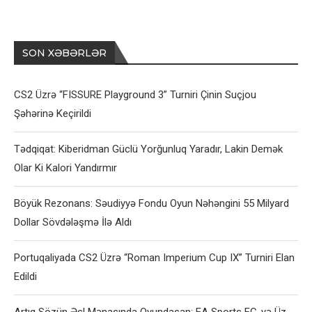
SON XƏBƏRLƏR
CS2 Üzrə “FISSURE Playground 3” Turniri Çinin Suçjou
Şəhərinə Keçirildi
Tədqiqat: Kiberidman Güclü Yorğunluq Yaradır, Lakin Demək
Olar Ki Kalori Yandırmır
Böyük Rezonans: Səudiyyə Fondu Oyun Nəhəngini 55 Milyard
Dollar Sövdələşmə İlə Aldı
Portuqaliyada CS2 Üzrə “Roman Imperium Cup IX” Turniri Elan
Edildi