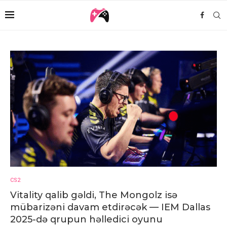
CS2
Vitality qalib gəldi, The Mongolz isə
mübarizəni davam etdirəcək — IEM Dallas
2025-də qrupun həlledici oyunu