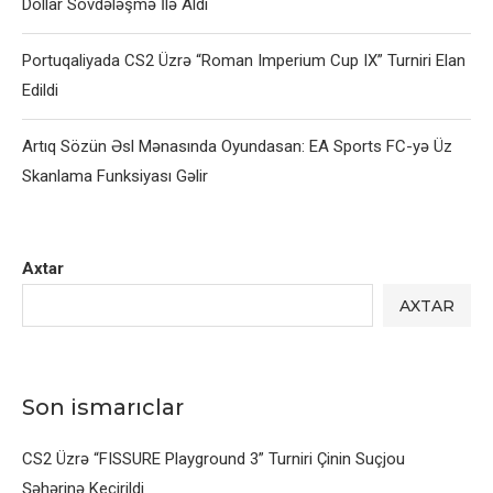
Dollar Sövdələşmə İlə Aldı
Portuqaliyada CS2 Üzrə “Roman Imperium Cup IX” Turniri Elan
Edildi
Artıq Sözün Əsl Mənasında Oyundasan: EA Sports FC-yə Üz
Skanlama Funksiyası Gəlir
Axtar
AXTAR
Son ismarıclar
CS2 Üzrə “FISSURE Playground 3” Turniri Çinin Suçjou
Şəhərinə Keçirildi