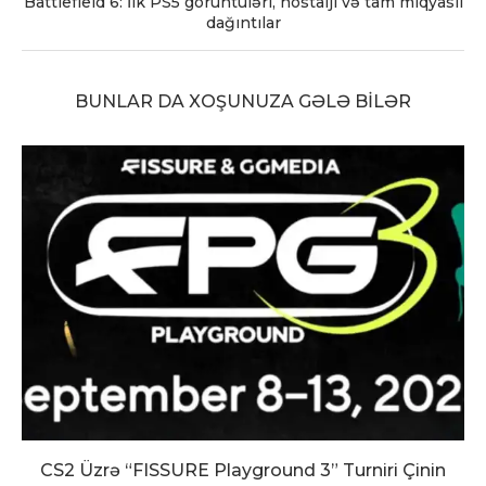
Battlefield 6: İlk PS5 görüntüləri, nostalji və tam miqyaslı
dağıntılar
BUNLAR DA XOŞUNUZA GƏLƏ BILƏR
CS2 Üzrə “FISSURE Playground 3” Turniri Çinin