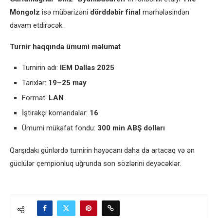
Mongolz
isə mübarizəni
dörddəbir final
mərhələsindən
davam etdirəcək.
Turnir haqqında ümumi məlumat
Turnirin adı:
IEM Dallas 2025
Tarixlər:
19–25 may
Format:
LAN
İştirakçı komandalar:
16
Ümumi mükafat fondu:
300 min ABŞ dolları
Qarşıdakı günlərdə turnirin həyəcanı daha da artacaq və ən
güclülər çempionluq uğrunda son sözlərini deyəcəklər.