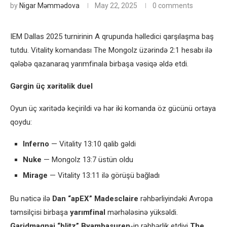
by
Nigar Məmmədova
May 22, 2025
0 comments
IEM Dallas 2025 turnirinin A qrupunda həlledici qarşılaşma baş
tutdu. Vitality komandası The Mongolz üzərində 2:1 hesabı ilə
qələbə qazanaraq yarımfinala birbaşa vəsiqə əldə etdi.
Gərgin üç xəritəlik duel
Oyun üç xəritədə keçirildi və hər iki komanda öz gücünü ortaya
qoydu:
Inferno
— Vitality 13:10 qalib gəldi
Nuke
— Mongolz 13:7 üstün oldu
Mirage
— Vitality 13:11 ilə görüşü bağladı
Bu nəticə ilə
Dan “apEX” Madesclaire
rəhbərliyindəki Avropa
təmsilçisi birbaşa
yarımfinal
mərhələsinə yüksəldi.
Garidmagnai “blitz” Byambasuren
-in rəhbərlik etdiyi
The