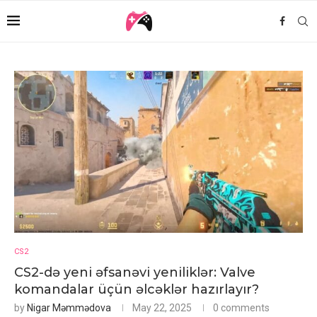
CS2
CS2-də yeni əfsanəvi yeniliklər: Valve
komandalar üçün əlcəklər hazırlayır?
by
Nigar Məmmədova
May 22, 2025
0 comments