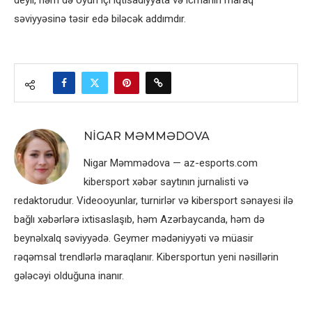
deyil, həm də oyun içi iqtisadiyyata və icmanın maraq
səviyyəsinə təsir edə biləcək addımdır.
NIGAR MƏMMƏDOVA
Nigar Məmmədova — az-esports.com
kibersport xəbər saytının jurnalisti və
redaktorudur. Videooyunlar, turnirlər və kibersport sənayesi ilə
bağlı xəbərlərə ixtisaslaşıb, həm Azərbaycanda, həm də
beynəlxalq səviyyədə. Geymer mədəniyyəti və müasir
rəqəmsal trendlərlə maraqlanır. Kibersportun yeni nəsillərin
gələcəyi olduğuna inanır.