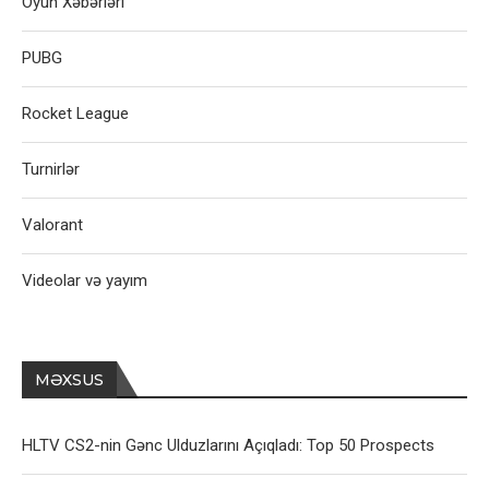
Oyun Xəbərləri
PUBG
Rocket League
Turnirlər
Valorant
Videolar və yayım
MƏXSUS
HLTV CS2-nin Gənc Ulduzlarını Açıqladı: Top 50 Prospects