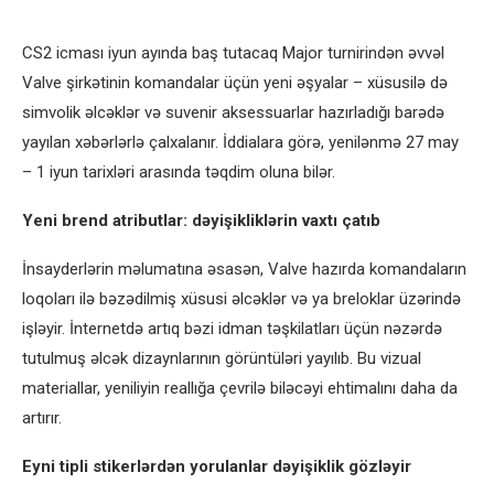
CS2 icması iyun ayında baş tutacaq Major turnirindən əvvəl
Valve şirkətinin komandalar üçün yeni əşyalar – xüsusilə də
simvolik əlcəklər və suvenir aksessuarlar hazırladığı barədə
yayılan xəbərlərlə çalxalanır. İddialara görə, yenilənmə 27 may
– 1 iyun tarixləri arasında təqdim oluna bilər.
Yeni brend atributlar: dəyişikliklərin vaxtı çatıb
İnsayderlərin məlumatına əsasən, Valve hazırda komandaların
loqoları ilə bəzədilmiş xüsusi əlcəklər və ya breloklar üzərində
işləyir. İnternetdə artıq bəzi idman təşkilatları üçün nəzərdə
tutulmuş əlcək dizaynlarının görüntüləri yayılıb. Bu vizual
materiallar, yeniliyin reallığa çevrilə biləcəyi ehtimalını daha da
artırır.
Eyni tipli stikerlərdən yorulanlar dəyişiklik gözləyir