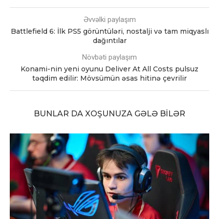
Əvvəlki paylaşım
Battlefield 6: İlk PS5 görüntüləri, nostalji və tam miqyaslı
dağıntılar
Növbəti paylaşım
Konami-nin yeni oyunu Deliver At All Costs pulsuz
təqdim edilir: Mövsümün əsas hitinə çevrilir
BUNLAR DA XOŞUNUZA GƏLƏ BILƏR