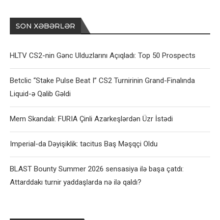
SON XƏBƏRLƏR
HLTV CS2-nin Gənc Ulduzlarını Açıqladı: Top 50 Prospects
Betclic “Stake Pulse Beat I” CS2 Turnirinin Grand-Finalında
Liquid-ə Qalib Gəldi
Mem Skandalı: FURIA Çinli Azarkeşlərdən Üzr İstədi
Imperial-da Dəyişiklik: tacitus Baş Məşqçi Oldu
BLAST Bounty Summer 2026 sensasiya ilə başa çatdı:
Attarddakı turnir yaddaşlarda nə ilə qaldı?