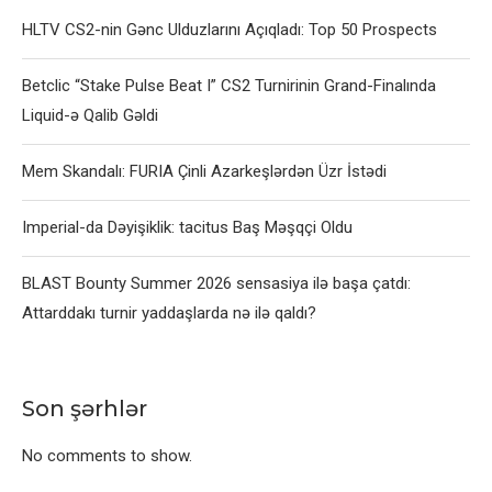
HLTV CS2-nin Gənc Ulduzlarını Açıqladı: Top 50 Prospects
Betclic “Stake Pulse Beat I” CS2 Turnirinin Grand-Finalında
Liquid-ə Qalib Gəldi
Mem Skandalı: FURIA Çinli Azarkeşlərdən Üzr İstədi
Imperial-da Dəyişiklik: tacitus Baş Məşqçi Oldu
BLAST Bounty Summer 2026 sensasiya ilə başa çatdı:
Attarddakı turnir yaddaşlarda nə ilə qaldı?
Son şərhlər
No comments to show.