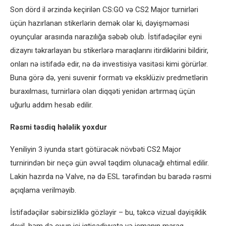
Son dörd il ərzində keçirilən CS:GO və CS2 Major turnirləri
üçün hazırlanan stikerlərin demək olar ki, dəyişməməsi
oyunçular arasında narazılığa səbəb olub. İstifadəçilər eyni
dizaynı təkrarlayan bu stikerlərə maraqlarını itirdiklərini bildirir,
onları nə istifadə edir, nə də investisiya vasitəsi kimi görürlər.
Buna görə də, yeni suvenir formatı və eksklüziv predmetlərin
buraxılması, turnirlərə olan diqqəti yenidən artırmaq üçün
uğurlu addım hesab edilir.
Rəsmi təsdiq hələlik yoxdur
Yeniliyin 3 iyunda start götürəcək növbəti CS2 Major
turnirindən bir neçə gün əvvəl təqdim olunacağı ehtimal edilir.
Lakin hazırda nə Valve, nə də ESL tərəfindən bu barədə rəsmi
açıqlama verilməyib.
İstifadəçilər səbirsizliklə gözləyir – bu, təkcə vizual dəyişiklik