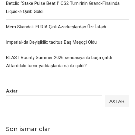
Betclic “Stake Pulse Beat I” CS2 Turnirinin Grand-Finalında
Liquid-ə Qalib Gəldi
Mem Skandalı: FURIA Çinli Azarkeşlərdən Üzr İstədi
Imperial-da Dəyişiklik: tacitus Baş Məşqçi Oldu
BLAST Bounty Summer 2026 sensasiya ilə başa çatdı:
Attarddakı turnir yaddaşlarda nə ilə qaldı?
Axtar
AXTAR
Son ismarıclar