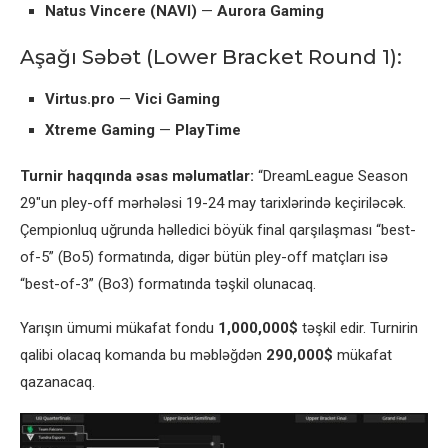
Natus Vincere (NAVI)
—
Aurora Gaming
Aşağı Səbət (Lower Bracket Round 1):
Virtus.pro
—
Vici Gaming
Xtreme Gaming
—
PlayTime
Turnir haqqında əsas məlumatlar:
“DreamLeague Season
29″un pley-off mərhələsi 19-24 may tarixlərində keçiriləcək.
Çempionluq uğrunda həlledici böyük final qarşılaşması “best-
of-5” (Bo5) formatında, digər bütün pley-off matçları isə
“best-of-3” (Bo3) formatında təşkil olunacaq.
Yarışın ümumi mükafat fondu
1,000,000$
təşkil edir. Turnirin
qalibi olacaq komanda bu məbləğdən
290,000$
mükafat
qazanacaq.