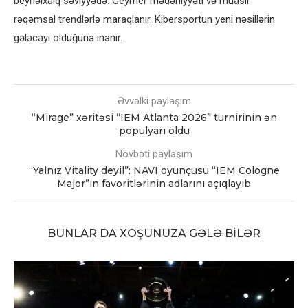
beynəlxalq səviyyədə. Geymer mədəniyyəti və müasir
rəqəmsal trendlərlə maraqlanır. Kibersportun yeni nəsillərin
gələcəyi olduğuna inanır.
Əvvəlki paylaşım
“Mirage” xəritəsi “IEM Atlanta 2026” turnirinin ən
populyarı oldu
Növbəti paylaşım
“Yalnız Vitality deyil”: NAVI oyunçusu “IEM Cologne
Major”ın favoritlərinin adlarını açıqlayıb
BUNLAR DA XOŞUNUZA GƏLƏ BILƏR