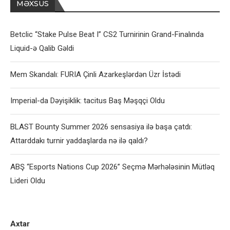
MƏXSUS
Betclic “Stake Pulse Beat I” CS2 Turnirinin Grand-Finalında
Liquid-ə Qalib Gəldi
Mem Skandalı: FURIA Çinli Azarkeşlərdən Üzr İstədi
Imperial-da Dəyişiklik: tacitus Baş Məşqçi Oldu
BLAST Bounty Summer 2026 sensasiya ilə başa çatdı:
Attarddakı turnir yaddaşlarda nə ilə qaldı?
ABŞ “Esports Nations Cup 2026” Seçmə Mərhələsinin Mütləq
Lideri Oldu
Axtar