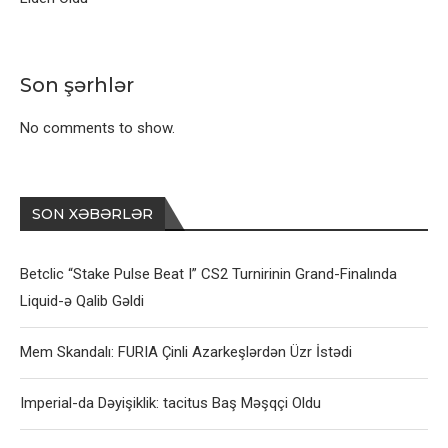
Son şərhlər
No comments to show.
SON XƏBƏRLƏR
Betclic “Stake Pulse Beat I” CS2 Turnirinin Grand-Finalında
Liquid-ə Qalib Gəldi
Mem Skandalı: FURIA Çinli Azarkeşlərdən Üzr İstədi
Imperial-da Dəyişiklik: tacitus Baş Məşqçi Oldu