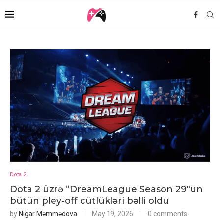
Dota 2
Dota 2 üzrə “DreamLeague Season 29″un
bütün pley-off cütlükləri bəlli oldu
by
Nigar Məmmədova
May 19, 2026
0 comments