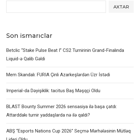
AXTAR
Son ismarıclar
Betclic “Stake Pulse Beat I” CS2 Turnirinin Grand-Finalında
Liquid-ə Qalib Gəldi
Mem Skandalı: FURIA Çinli Azarkeşlərdən Üzr İstədi
Imperial-da Dəyişiklik: tacitus Baş Məşqçi Oldu
BLAST Bounty Summer 2026 sensasiya ilə başa çatdı:
Attarddakı turnir yaddaşlarda nə ilə qaldı?
ABŞ “Esports Nations Cup 2026” Seçmə Mərhələsinin Mütləq
Lideri Oldu