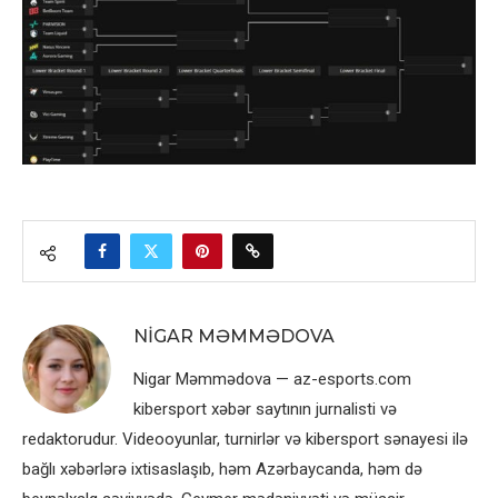
NIGAR MƏMMƏDOVA
Nigar Məmmədova — az-esports.com
kibersport xəbər saytının jurnalisti və
redaktorudur. Videooyunlar, turnirlər və kibersport sənayesi ilə
bağlı xəbərlərə ixtisaslaşıb, həm Azərbaycanda, həm də