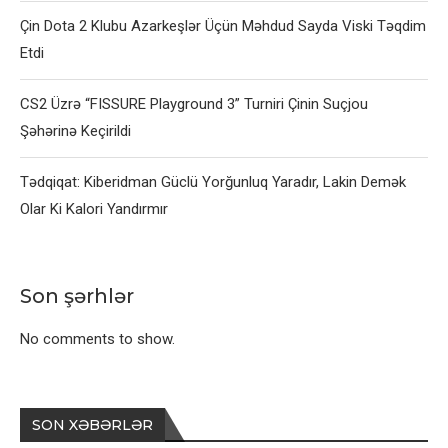
Çin Dota 2 Klubu Azarkeşlər Üçün Məhdud Sayda Viski Təqdim
Etdi
CS2 Üzrə “FISSURE Playground 3” Turniri Çinin Suçjou
Şəhərinə Keçirildi
Tədqiqat: Kiberidman Güclü Yorğunluq Yaradır, Lakin Demək
Olar Ki Kalori Yandırmır
Son şərhlər
No comments to show.
SON XƏBƏRLƏR