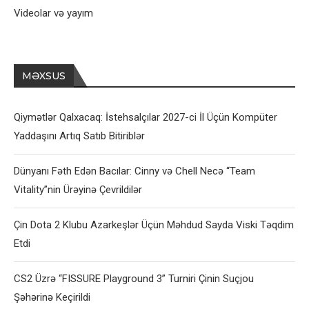
Videolar və yayım
MƏXSUS
Qiymətlər Qalxacaq: İstehsalçılar 2027-ci İl Üçün Kompüter
Yaddaşını Artıq Satıb Bitiriblər
Dünyanı Fəth Edən Bacılar: Cinny və Chell Necə “Team
Vitality”nin Ürəyinə Çevrildilər
Çin Dota 2 Klubu Azarkeşlər Üçün Məhdud Sayda Viski Təqdim
Etdi
CS2 Üzrə “FISSURE Playground 3” Turniri Çinin Suçjou
Şəhərinə Keçirildi