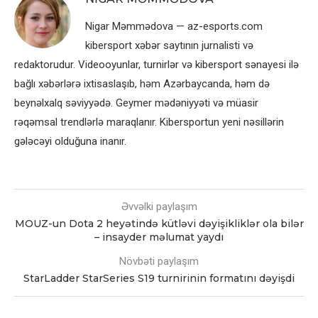
Nigar Məmmədova — az-esports.com
kibersport xəbər saytının jurnalisti və
redaktorudur. Videooyunlar, turnirlər və kibersport sənayesi ilə
bağlı xəbərlərə ixtisaslaşıb, həm Azərbaycanda, həm də
beynəlxalq səviyyədə. Geymer mədəniyyəti və müasir
rəqəmsal trendlərlə maraqlanır. Kibersportun yeni nəsillərin
gələcəyi olduğuna inanır.
Əvvəlki paylaşım
MOUZ-un Dota 2 heyətində kütləvi dəyişikliklər ola bilər
– insayder məlumat yaydı
Növbəti paylaşım
StarLadder StarSeries S19 turnirinin formatını dəyişdi