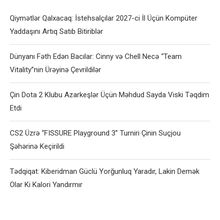
Qiymətlər Qalxacaq: İstehsalçılar 2027-ci İl Üçün Kompüter
Yaddaşını Artıq Satıb Bitiriblər
Dünyanı Fəth Edən Bacılar: Cinny və Chell Necə “Team
Vitality”nin Ürəyinə Çevrildilər
Çin Dota 2 Klubu Azarkeşlər Üçün Məhdud Sayda Viski Təqdim
Etdi
CS2 Üzrə “FISSURE Playground 3” Turniri Çinin Suçjou
Şəhərinə Keçirildi
Tədqiqat: Kiberidman Güclü Yorğunluq Yaradır, Lakin Demək
Olar Ki Kalori Yandırmır