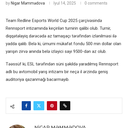
by
Nigar Məmmədova
İyul 14, 2025
0 comments
Team Redline Esports World Cup 2025 çərçivəsində
Rennsport intizamında keçirilən turnirin qalibi olub. Turnir,
diqqətəlayiq dərəcədə az tamaşaçı tərəfindən izlənilməsi ilə
yadda qalıb. Belə ki, ümumi mükafat fondu 500 min dollar olan
yarışın zirvə anında belə izləyici sayı 9500-dən az olub.
Təəssüf ki, ESL tərəfindən süni şəkildə yaradılmış Rennsport
adlı bu avtomobil yarış intizamı bir neçə il ərzində geniş
auditoriya qazanmağı bacarmayıb.
NIGAR MƏMMƏDOVA