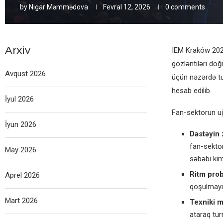
by
Nigar Məmmədova
Fevral 12, 2026
0 comments
Arxiv
IEM Kraków 2026
gözləntiləri doğ
Avqust 2026
üçün nəzərdə tu
hesab edilib.
İyul 2026
Fan-sektorun uğ
İyun 2026
Dəstəyin z
fan-sektor
May 2026
səbəbi kim
Ritm prob
Aprel 2026
qoşulmayı
Mart 2026
Texniki m
ataraq tur