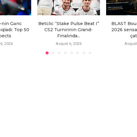
-nin Gənc
Betclic “Stake Pulse Beat I”
BLAST Bou
ıqladı: Top 50
CS2 Turnirinin Grand-
2026 sensas
pects
Finalında...
çatd
6, 2026
Avqust 6, 2026
Avqust