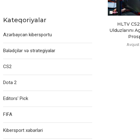
Kateqoriyalar
HLTV CS2
Ulduzlarını Aç
Azərbaycan kibersportu
Pros
Avqust 
Bələdçilər və strategiyalar
CS2
Dota 2
Editors' Pick
FIFA
Kibersport xəbərləri