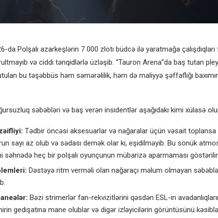
-da Polşalı azarkeşlərin 7 000 zlotı büdcə ilə yaratmağa çalışdıqları
rultmayıb və ciddi tənqidlərlə üzləşib. “Tauron Arena”da baş tutan ple
tulan bu təşəbbüs həm səmərəlilik, həm də maliyyə şəffaflığı baxım
ursuzluq səbəbləri və baş verən insidentlər aşağıdakı kimi xülasə olu
əifliyi:
Tədbir öncəsi aksesuarlar və nağaralar üçün vəsait toplansa
un sayı az olub və sədası demək olar ki, eşidilməyib. Bu sönük atmo
i səhnədə heç bir polşalı oyunçunun mübarizə aparmaması göstərilir
lemleri:
Dəstəyə ritm verməli olan nağaraçı məlum olmayan səbəblə
b.
aneələr:
Bəzi strimerlər fan-rekvizitlərini qəsdən ESL-in avadanlıqları
nirin gedişatına mane olublar və digər izləyicilərin görüntüsünü kəsiblə