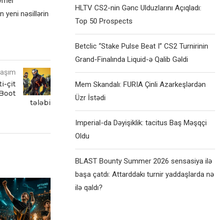
eymer
HLTV CS2-nin Gənc Ulduzlarını Açıqladı:
 yeni nəsillərin
Top 50 Prospects
Betclic “Stake Pulse Beat I” CS2 Turnirinin
Grand-Finalında Liquid-ə Qalib Gəldi
laşım
i-çit
Mem Skandalı: FURIA Çinli Azarkeşlərdən
 Boot
Üzr İstədi
tələbi
Imperial-da Dəyişiklik: tacitus Baş Məşqçi
Oldu
BLAST Bounty Summer 2026 sensasiya ilə
başa çatdı: Attarddakı turnir yaddaşlarda nə
ilə qaldı?