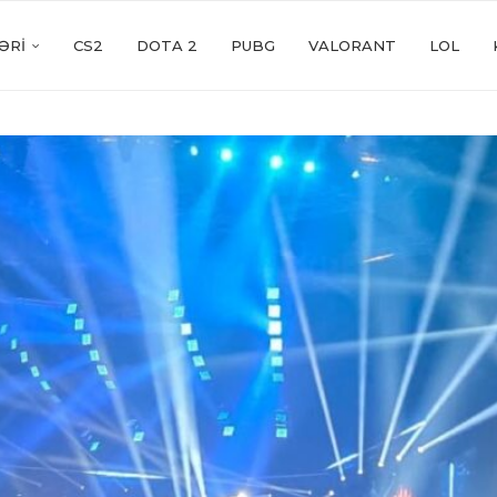
ƏRI
CS2
DOTA 2
PUBG
VALORANT
LOL