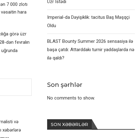
Üzr İstədi
ən 7 000 zlotı
 vəsaitin hara
Imperial-da Dəyişiklik: tacitus Baş Məşqçi
Oldu
ılığa görə üzr
BLAST Bounty Summer 2026 sensasiya ilə
 28-dən fevralın
başa çatdı: Attarddakı turnir yaddaşlarda nə
u uğrunda
ilə qaldı?
Son şərhlər
No comments to show.
alisti və
SON XƏBƏRLƏR
ı xəbərlərə