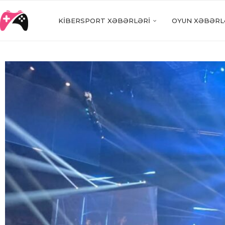
KIBERSPORT XƏBƏRLƏRI
OYUN XƏBƏRL