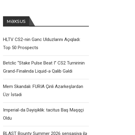
MƏXSUS
HLTV CS2-nin Gənc Ulduzlarını Açıqladı:
Top 50 Prospects
Betclic “Stake Pulse Beat I” CS2 Turnirinin
Grand-Finalında Liquid-ə Qalib Gəldi
Mem Skandalı: FURIA Çinli Azarkeşlərdən
Üzr İstədi
Imperial-da Dəyişiklik: tacitus Baş Məşqçi
Oldu
BLAST Bounty Summer 2026 sensasiya ilə