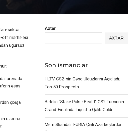
Axtar
 fan-sektor
y-off mərhələsi
AXTAR
ından uğursuz
Son ismarıclar
nur:
 da, arenada
HLTV CS2-nin Gənc Ulduzlarını Açıqladı:
sferin əsas
Top 50 Prospects
.
Betclic “Stake Pulse Beat I” CS2 Turnirinin
rdən çıxışa
Grand-Finalında Liquid-ə Qalib Gəldi
nın üzərinə
Mem Skandalı: FURIA Çinli Azarkeşlərdən
r.