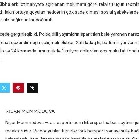
übhələri:
İctimaiyyətə açıqlanan məlumata görə, rekvizit üçün təxmin
ı, lakin ortaya qoyulan nəticənin çox sadə olması sosial şəbəkələrdə
i ilə bağlı suallar doğurub.
ədə gərginləşib ki, Polşa dilli yayımların aparıcıları belə yaranan naraz
əraət qazandırmağa çalışmalı olublar. Xatırladaq ki, bu turnir yanvarın
ib və 24 komanda ümumilikdə 1 milyon dollardan çox mükafat fond
.
NIGAR MƏMMƏDOVA
Nigar Məmmədova — az-esports.com kibersport xəbər saytının jurn
redaktorudur. Videooyunlar, turnirlər və kibersport sənayesi ilə bağl