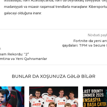
ixtisaslaşıb, həm Azərbaycanda, həm də beynəlxalq səviyyədə. G
mədəniyyəti və müasir rəqəmsal trendlərlə maraqlanır. Kibersportun
gələcəyi olduğuna inanır.
Növbəti pay
Fortnite-da yeni ant
qaydaları: TPM və Secure
m
eam Rekordu: “2”
mtina və Yeni Qəhrəmanlar
BUNLAR DA XOŞUNUZA GƏLƏ BILƏR