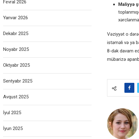
Fevral 2026
Maliyyə ş
toplanmışd
Yanvar 2026
xərclənməs
Dekabr 2025
Vəziyyət o dərəc
istəməli və ya b
Noyabr 2025
8-dək davam ed
mübarizə aparıb
Oktyabr 2025
Sentyabr 2025
Avqust 2025
İyul 2025
İyun 2025