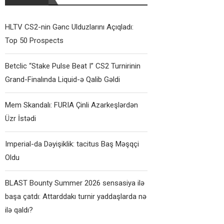
HLTV CS2-nin Gənc Ulduzlarını Açıqladı:
Top 50 Prospects
Betclic “Stake Pulse Beat I” CS2 Turnirinin
Grand-Finalında Liquid-ə Qalib Gəldi
Mem Skandalı: FURIA Çinli Azarkeşlərdən
Üzr İstədi
Imperial-da Dəyişiklik: tacitus Baş Məşqçi
Oldu
BLAST Bounty Summer 2026 sensasiya ilə
başa çatdı: Attarddakı turnir yaddaşlarda nə
ilə qaldı?