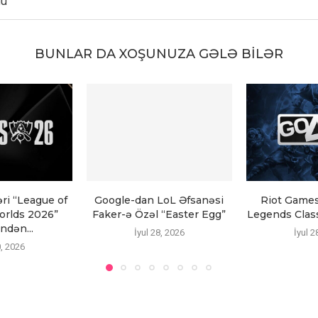
du
BUNLAR DA XOŞUNUZA GƏLƏ BILƏR
əri “League of
Google-dan LoL Əfsanəsi
Riot Games
rlds 2026”
Faker-ə Özəl “Easter Egg”
Legends Classi
ndən...
İyul 28, 2026
İyul 2
0, 2026