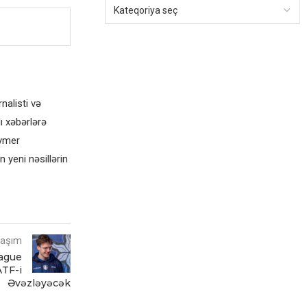
alisti və
ı xəbərlərə
eymer
 yeni nəsillərin
laşım
ague
ATF-i
Əvəzləyəcək