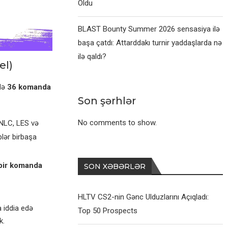
Oldu
BLAST Bounty Summer 2026 sensasiya ilə
başa çatdı: Attarddakı turnir yaddaşlarda nə
ilə qaldı?
el)
kdə
36 komanda
Son şərhlər
No comments to show.
 NLC, LES və
blər birbaşa
bir komanda
SON XƏBƏRLƏR
HLTV CS2-nin Gənc Ulduzlarını Açıqladı:
 iddia edə
Top 50 Prospects
k.