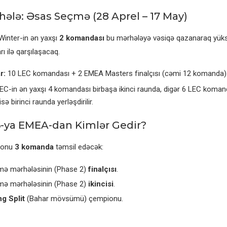
hələ: Əsas Seçmə (28 Aprel – 17 May)
inter-in ən yaxşı
2 komandası
bu mərhələyə vəsiqə qazanaraq yüks
 ilə qarşılaşacaq.
r:
10 LEC komandası + 2 EMEA Masters finalçısı (cəmi 12 komanda)
EC-in ən yaxşı 4 komandası birbaşa ikinci raunda, digər 6 LEC koman
isə birinci raunda yerləşdirilir.
-ya EMEA-dan Kimlər Gedir?
ionu
3 komanda
təmsil edəcək:
ə mərhələsinin (Phase 2)
finalçısı
.
ə mərhələsinin (Phase 2)
ikincisi
.
g Split
(Bahar mövsümü) çempionu.