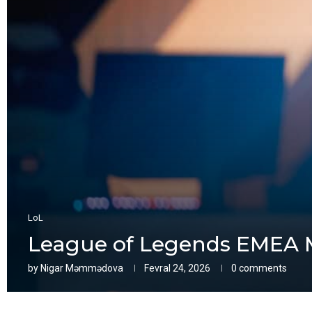
LoL
League of Legends EMEA M
by
Nigar Məmmədova
Fevral 24, 2026
0 comments