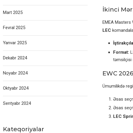
İkinci Mər
Mart 2025
EMEA Masters W
Fevral 2025
LEC
komandaları
Yanvar 2025
İştirakçıla
Format:
L
Dekabr 2024
təmsilçisi 
EWC 2026
Noyabr 2024
Ümumilikdə reg
Oktyabr 2024
Əsas seçm
Sentyabr 2024
Əsas seçm
LEC Sprin
Kateqoriyalar