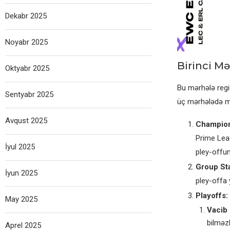
Dekabr 2025
Noyabr 2025
Birinci Mə
Oktyabr 2025
Bu mərhələ regi
Sentyabr 2025
üç mərhələdə m
Avqust 2025
Champion
Prime Leag
İyul 2025
pley-offun
Group St
İyun 2025
pley-offa y
Playoffs:
May 2025
Vacib
bilməzl
Aprel 2025