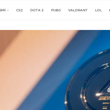
ƏRI
CS2
DOTA 2
PUBG
VALORANT
LOL