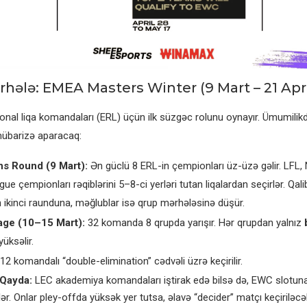
rhələ: EMEA Masters Winter (9 Mart – 21 Apr
onal liqa komandaları (ERL) üçün ilk süzgəc rolunu oynayır. Ümumili
übarizə aparacaq:
s Round (9 Mart):
Ən güclü 8 ERL-in çempionları üz-üzə gəlir. LFL,
ue çempionları rəqiblərini 5–8-ci yerləri tutan liqalardan seçirlər. Qali
 ikinci raunduna, məğlublar isə qrup mərhələsinə düşür.
age (10–15 Mart):
32 komanda 8 qrupda yarışır. Hər qrupdan yalnız
üksəlir.
12 komandalı “double-elimination” cədvəli üzrə keçirilir.
 Qayda:
LEC akademiya komandaları iştirak edə bilsə də, EWC slotuna
ər. Onlar pley-offda yüksək yer tutsa, əlavə “decider” matçı keçiriləcə