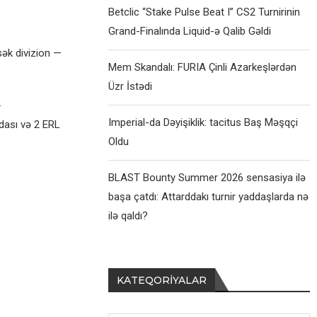
Betclic “Stake Pulse Beat I” CS2 Turnirinin
Grand-Finalında Liquid-ə Qalib Gəldi
ək divizion —
Mem Skandalı: FURIA Çinli Azarkeşlərdən
Üzr İstədi
.
Imperial-da Dəyişiklik: tacitus Baş Məşqçi
dası və 2 ERL
Oldu
BLAST Bounty Summer 2026 sensasiya ilə
başa çatdı: Attarddakı turnir yaddaşlarda nə
ilə qaldı?
KATEQORIYALAR