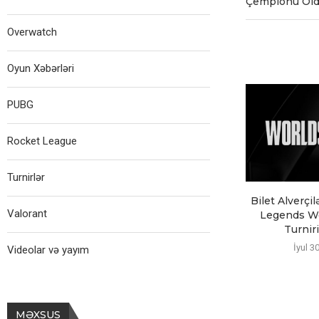
Çempionu Ol
Overwatch
Oyun Xəbərləri
PUBG
Rocket League
Turnirlər
Bilet Alverçil
Valorant
Legends Wo
Turniri
İyul 3
Videolar və yayım
MƏXSUS