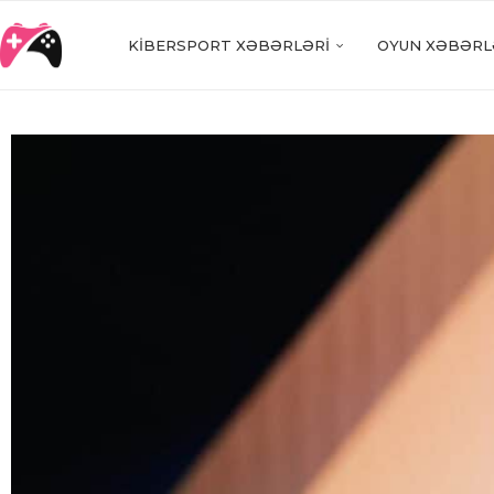
KIBERSPORT XƏBƏRLƏRI
OYUN XƏBƏRL