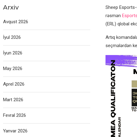
Arxiv
Sheep Esports-u
rəsmən
Esport
Avqust 2026
(ERL) qlobal eko
İyul 2026
Artıq komandalar
seçmələrdən keç
İyun 2026
May 2026
Aprel 2026
Mart 2026
Fevral 2026
Yanvar 2026