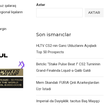
Axtar
ruz qalaraq
gional liqaların
AXTAR
ərgin
Son ismarıclar
HLTV CS2-nin Gənc Ulduzlarını Açıqladı:
Top 50 Prospects
Betclic “Stake Pulse Beat I” CS2 Turnirinin
Grand-Finalında Liquid-ə Qalib Gəldi
Mem Skandalı: FURIA Çinli Azarkeşlərdən
Üzr İstədi
Imperial-da Dəyişiklik: tacitus Baş Məşqçi