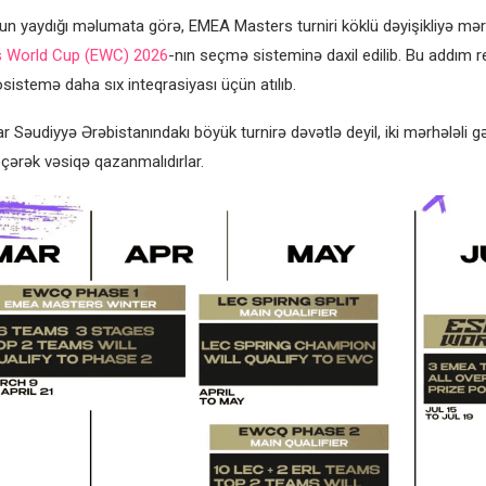
n yaydığı məlumata görə, EMEA Masters turniri köklü dəyişikliyə mə
s World Cup (EWC) 2026
-nın seçmə sisteminə daxil edilib. Bu addım re
sistemə daha sıx inteqrasiyası üçün atılıb.
 Səudiyyə Ərəbistanındakı böyük turnirə dəvətlə deyil, iki mərhələli g
ərək vəsiqə qazanmalıdırlar.