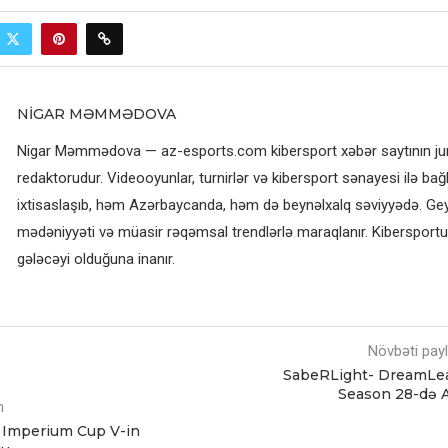
NIGAR MƏMMƏDOVA
Nigar Məmmədova — az-esports.com kibersport xəbər saytının jurn
redaktorudur. Videooyunlar, turnirlər və kibersport sənayesi ilə bağl
ixtisaslaşıb, həm Azərbaycanda, həm də beynəlxalq səviyyədə. G
mədəniyyəti və müasir rəqəmsal trendlərlə maraqlanır. Kibersportun
gələcəyi olduğuna inanır.
Növbəti pay
SabeRLight- DreamLe
Season 28-də 
m
Imperium Cup V-in