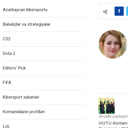
Azərbaycan kibersportu
Bələdçilər və strategiyalar
CS2
Dota 2
Editors' Pick
FIFA
Kibersport xəbərləri
Komandaların profilləri
Əvvəlki paylaşı
HOTU Roman 
LoL