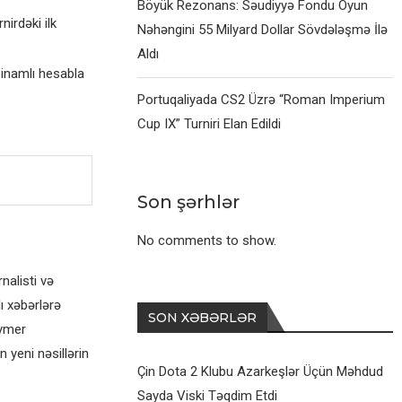
Böyük Rezonans: Səudiyyə Fondu Oyun
irdəki ilk
Nəhəngini 55 Milyard Dollar Sövdələşmə İlə
Aldı
inamlı hesabla
Portuqaliyada CS2 Üzrə “Roman Imperium
Cup IX” Turniri Elan Edildi
Son şərhlər
No comments to show.
alisti və
ı xəbərlərə
SON XƏBƏRLƏR
eymer
 yeni nəsillərin
Çin Dota 2 Klubu Azarkeşlər Üçün Məhdud
Sayda Viski Təqdim Etdi