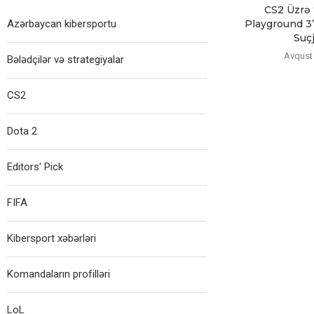
CS2 Üzrə
Azərbaycan kibersportu
Playground 3”
Suçj
Avqust 
Bələdçilər və strategiyalar
CS2
Dota 2
Editors' Pick
FIFA
Kibersport xəbərləri
Komandaların profilləri
LoL