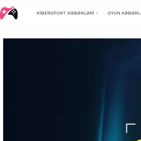
KIBERSPORT XƏBƏRLƏRI
OYUN XƏBƏRL