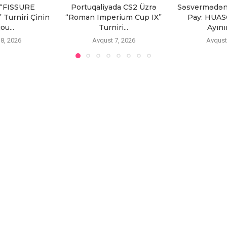
 “FISSURE
Portuqaliyada CS2 Üzrə
Səsvermədən
 Turniri Çinin
“Roman Imperium Cup IX”
Pay: HUAS
ou...
Turniri...
Ayını
8, 2026
Avqust 7, 2026
Avqust