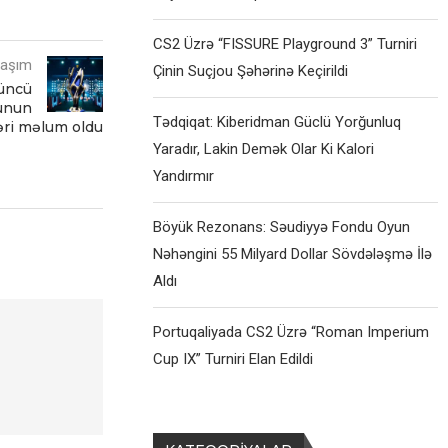
CS2 Üzrə “FISSURE Playground 3” Turniri
laşım
Çinin Suçjou Şəhərinə Keçirildi
çüncü
nunun
Tədqiqat: Kiberidman Güclü Yorğunluq
əri məlum oldu
Yaradır, Lakin Demək Olar Ki Kalori
Yandırmır
Böyük Rezonans: Səudiyyə Fondu Oyun
Nəhəngini 55 Milyard Dollar Sövdələşmə İlə
Aldı
Portuqaliyada CS2 Üzrə “Roman Imperium
Cup IX” Turniri Elan Edildi