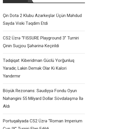
Çin Dota 2 Klubu Azarkeşlər Üçün Məhdud
Sayda Viski Təqdim Etdi
CS2 Üzrə “FISSURE Playground 3” Turniri
Çinin Suçjou Şəhərinə Keçirildi
Tədqiqat: Kiberidman Güclü Yorğunluq
Yaradır, Lakin Demək Olar Ki Kalori
Yandırmır
Böyük Rezonans: Səudiyyə Fondu Oyun
Nəhəngini 55 Milyard Dollar Sövdələşmə İlə
Aldı
Portuqaliyada CS2 Üzrə “Roman Imperium
Cup IX” Turniri Elan Edildi