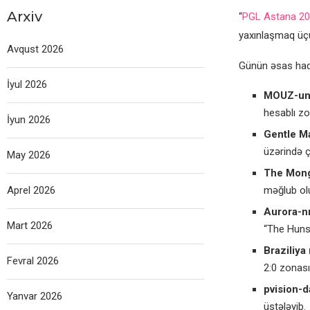
Arxiv
“
PGL Astana 2
yaxınlaşmaq üçü
Avqust 2026
Günün əsas hadi
İyul 2026
MOUZ-un
hesablı zo
İyun 2026
Gentle Ma
üzərində ç
May 2026
The Mongo
Aprel 2026
məğlub olu
Aurora-nı
Mart 2026
“The Huns
Braziliya 
Fevral 2026
2:0 zonası
pvision-
Yanvar 2026
üstələyib.