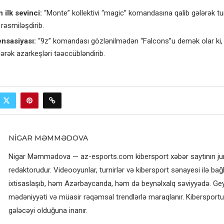
 ilk sevinci:
“Monte” kollektivi “magic” komandasına qalib gələrək turn
 rəsmiləşdirib.
nsasiyası:
“9z” komandası gözlənilmədən “Falcons”u demək olar ki, 
rək azarkeşləri təəccübləndirib.
NIGAR MƏMMƏDOVA
Nigar Məmmədova — az-esports.com kibersport xəbər saytının jurn
redaktorudur. Videooyunlar, turnirlər və kibersport sənayesi ilə bağl
ixtisaslaşıb, həm Azərbaycanda, həm də beynəlxalq səviyyədə. G
mədəniyyəti və müasir rəqəmsal trendlərlə maraqlanır. Kibersportun
gələcəyi olduğuna inanır.