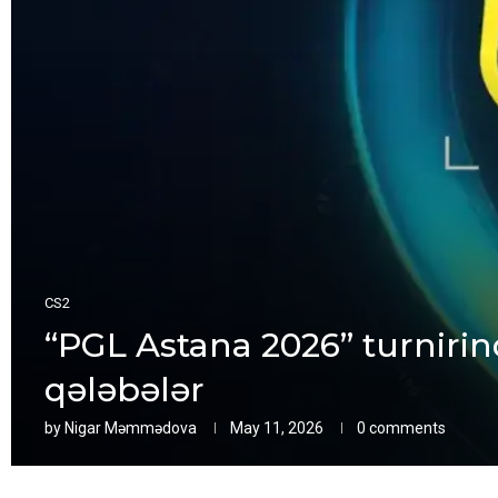
CS2
“PGL Astana 2026” turnirind
qələbələr
by
Nigar Məmmədova
May 11, 2026
0 comments