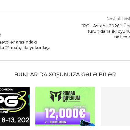
Növbəti pay
“PGL Astana 2026”: Ü
turun daha iki oyu
m
nəticəl
asətçilər arasındakı
a 2” matçı ilə yekunlaşa
BUNLAR DA XOŞUNUZA GƏLƏ BILƏR