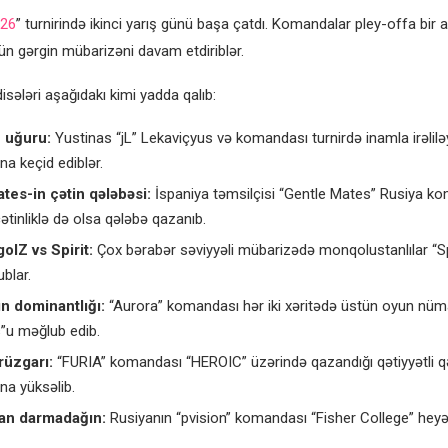
026
” turnirində ikinci yarış günü başa çatdı. Komandalar pley-offa bir
n gərgin mübarizəni davam etdiriblər.
sələri aşağıdakı kimi yadda qalıb:
 uğuru:
Yustinas “jL” Lekaviçyus və komandası turnirdə inamla irəlilə
na keçid ediblər.
tes-in çətin qələbəsi:
İspaniya təmsilçisi “Gentle Mates” Rusiya k
ətinliklə də olsa qələbə qazanıb.
lZ vs Spirit:
Çox bərabər səviyyəli mübarizədə monqolustanlılar “Spir
blar.
n dominantlığı:
“Aurora” komandası hər iki xəritədə üstün oyun nüma
”u məğlub edib.
rüzgarı:
“FURIA” komandası “HEROIC” üzərində qazandığı qətiyyətli 
na yüksəlib.
dan darmadağın:
Rusiyanın “pvision” komandası “Fisher College” heyət