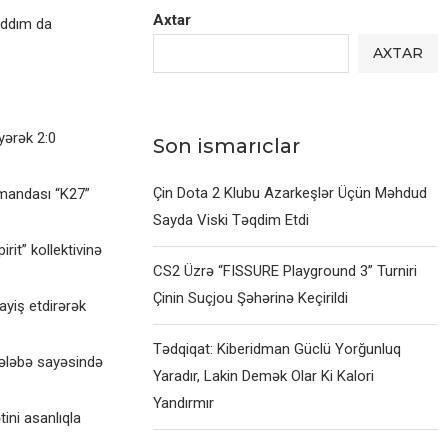
Axtar
 addım da
AXTAR
yərək 2:0
Son ismarıclar
Çin Dota 2 Klubu Azarkeşlər Üçün Məhdud
omandası “K27”
Sayda Viski Təqdim Etdi
it” kollektivinə
CS2 Üzrə “FISSURE Playground 3” Turniri
Çinin Suçjou Şəhərinə Keçirildi
yiş etdirərək
Tədqiqat: Kiberidman Güclü Yorğunluq
qələbə sayəsində
Yaradır, Lakin Demək Olar Ki Kalori
Yandırmır
ini asanlıqla