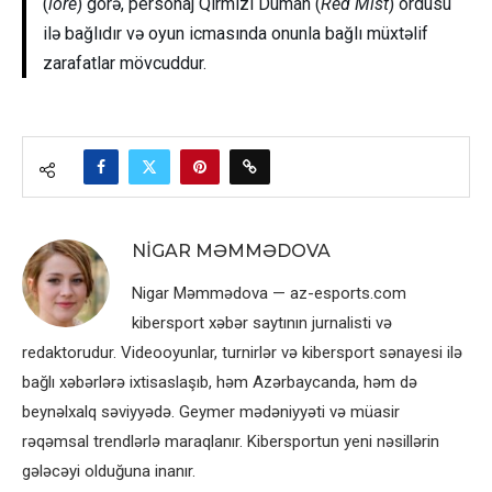
(
lore
) görə, personaj Qırmızı Duman (
Red Mist
) ordusu
ilə bağlıdır və oyun icmasında onunla bağlı müxtəlif
zarafatlar mövcuddur.
NIGAR MƏMMƏDOVA
Nigar Məmmədova — az-esports.com
kibersport xəbər saytının jurnalisti və
redaktorudur. Videooyunlar, turnirlər və kibersport sənayesi ilə
bağlı xəbərlərə ixtisaslaşıb, həm Azərbaycanda, həm də
beynəlxalq səviyyədə. Geymer mədəniyyəti və müasir
rəqəmsal trendlərlə maraqlanır. Kibersportun yeni nəsillərin
gələcəyi olduğuna inanır.