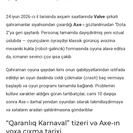
24 iyun 2026-cı il tarixində axşam saatlarında
Valve
şirkəti
qəhrəmanlar siyahısından çıxardığı
Axe
-ı gözlənilmədən “Dota
2″yə geri qaytarıb. Personaj tamamilə dəyişdirilmiş yeni vizual
üslubda — oyunçuların öyrəşdiyi klassik görünüş əvəzinə
mexaniki kukla (robot-gəlincik) formasında oyuna əlavə edilsə
də, icmanın sevinci çox qısa çəkib.
Qəhrəman oyuna qayıdan kimi onun qabiliyyətlərindən istifadə
edildiyi an oyun daxilində ciddi çökmələr (
crash
) baş verməyə
başlayıb və oyun proqramı tamamilə bağlanıb. Problemin
kütləvi xarakter aldığını görən tərtibatçılar, cəmi 10 dəqiqə
sonra Axe-ı dərhal yenidən oyundan silərək təkmilləşdirməyə
və xətaların aradan qaldırılmasına göndəriblər.
“Qaranlıq Karnaval” tizeri və Axe-ın
yoxa çıxma tarixi