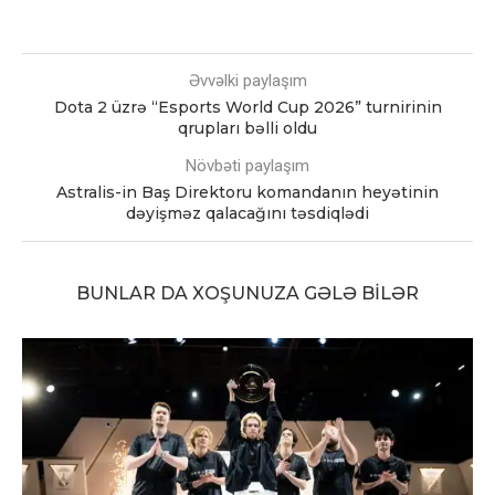
Əvvəlki paylaşım
Dota 2 üzrə “Esports World Cup 2026” turnirinin
qrupları bəlli oldu
Növbəti paylaşım
Astralis-in Baş Direktoru komandanın heyətinin
dəyişməz qalacağını təsdiqlədi
BUNLAR DA XOŞUNUZA GƏLƏ BILƏR