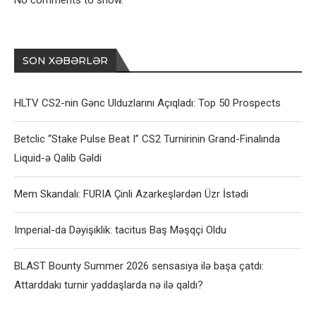
No comments to show.
SON XƏBƏRLƏR
HLTV CS2-nin Gənc Ulduzlarını Açıqladı: Top 50 Prospects
Betclic “Stake Pulse Beat I” CS2 Turnirinin Grand-Finalında
Liquid-ə Qalib Gəldi
Mem Skandalı: FURIA Çinli Azarkeşlərdən Üzr İstədi
Imperial-da Dəyişiklik: tacitus Baş Məşqçi Oldu
BLAST Bounty Summer 2026 sensasiya ilə başa çatdı:
Attarddakı turnir yaddaşlarda nə ilə qaldı?