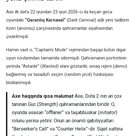
Axe ilk dəfə 22 iyundan 23 iyun 2026-cı ilə keçən gecə
oyundakı
“Qaranlıq Karnaval”
(
Dark Carnival
) adlı yeni tədbirin
tizeri (anonsu) çərçivəsində qəhrəmanlar siyahısından
çıxarılmışdı.
Həmin vaxt o, “Captain’s Mode” rejimindən başqa bütün digər
oyun növlərindən tamamilə silinmişdi. Qəhrəmanın portretinin
yerində “Axtarılır” (
Wanted
) elanı göstərilir, sınaq rejimi (
demo
)
bağlanmış və təsadüfi seçim (
random pick
) funksiyası
bloklanmışdı.
Axe haqqında qısa məlumat
Axe, Dota 2-nin ən çox
tanınan Güc (
Strength
) qəhrəmanlarından biridir. O,
oyunda əsasən “offlaner” və təşəbbüskar (
initiator
)
rolunu yerinə yetirir. Onun ən önəmli qabiliyyətləri
“Berserker’s Call” və “Counter Helix”-dir. Süjet xəttinə