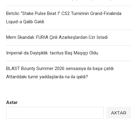
Betclic “Stake Pulse Beat I” CS2 Turnirinin Grand-Finalında
Liquid-ə Qalib Gəldi
Mem Skandalı: FURIA Çinli Azarkeşlərdən Üzr İstədi
Imperial-da Dəyişiklik: tacitus Baş Məşqçi Oldu
BLAST Bounty Summer 2026 sensasiya ilə başa çatdı:
Attarddakı turnir yaddaşlarda nə ilə qaldı?
Axtar
AXTAR