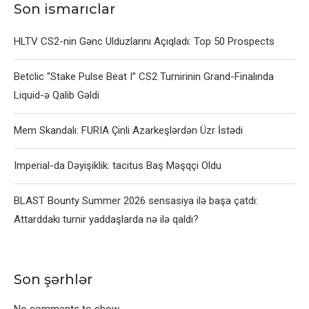
Son ismarıclar
HLTV CS2-nin Gənc Ulduzlarını Açıqladı: Top 50 Prospects
Betclic “Stake Pulse Beat I” CS2 Turnirinin Grand-Finalında
Liquid-ə Qalib Gəldi
Mem Skandalı: FURIA Çinli Azarkeşlərdən Üzr İstədi
Imperial-da Dəyişiklik: tacitus Baş Məşqçi Oldu
BLAST Bounty Summer 2026 sensasiya ilə başa çatdı:
Attarddakı turnir yaddaşlarda nə ilə qaldı?
Son şərhlər