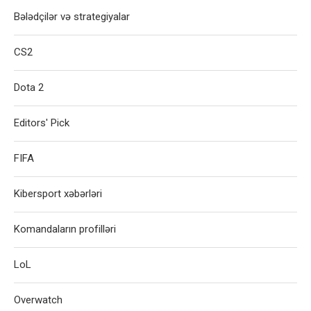
Bələdçilər və strategiyalar
CS2
Dota 2
Editors' Pick
FIFA
Kibersport xəbərləri
Komandaların profilləri
LoL
Overwatch