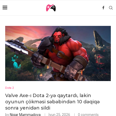
Dota 2
Valve Axe-ı Dota 2-yə qaytardı, lakin
oyunun çökməsi səbəbindən 10 dəqiqə
sonra yenidən sildi
by
Nigar Məmmədova
İyun 25, 2026
0 comments