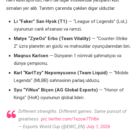
həm kibersportun, həm də digər intellektual yarışların kult
simaları yer alıb. Tanıtım çarxında çəkilən digər ulduzlar:
Li “Faker” San Hyok (T1)
— “League of Legends” (LoL)
oyununun canlı əfsanəsi və rəmzi;
Matye “ZywOo” Erbo (Team Vitality)
— “Counter-Strike
2” üzrə planetin ən güclü və məhsuldar oyunçularından biri;
Maqnus Karlsen
— Dünyanın 1 nömrəli şahmatçısı və
dünya çempionu;
Karl “KarlTzy” Nepomyuseno (Team Liquid)
— “Mobile
Legends” (MLBB) səhnəsinin parlaq ulduzu;
Syu “YiNuo” Biçen (AG Global Esports)
— “Honor of
Kings” (HoK) oyununun qlobal lideri.
Different strengths. Different games. Same pursuit of
greatness.
pic.twitter.com/1ezow7TH6n
— Esports World Cup (@EWC_EN)
July 1, 2026