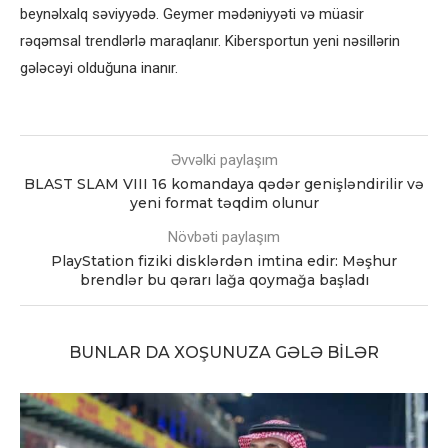
beynəlxalq səviyyədə. Geymer mədəniyyəti və müasir
rəqəmsal trendlərlə maraqlanır. Kibersportun yeni nəsillərin
gələcəyi olduğuna inanır.
Əvvəlki paylaşım
BLAST SLAM VIII 16 komandaya qədər genişləndirilir və
yeni format təqdim olunur
Növbəti paylaşım
PlayStation fiziki disklərdən imtina edir: Məşhur
brendlər bu qərarı lağa qoymağa başladı
BUNLAR DA XOŞUNUZA GƏLƏ BILƏR