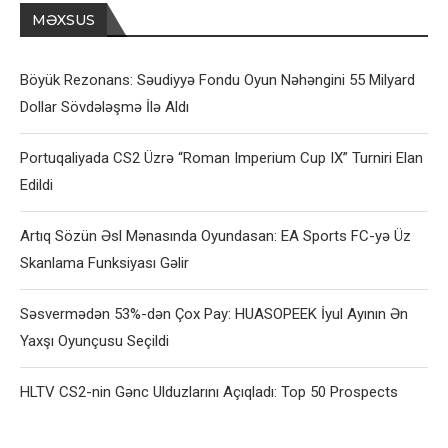
MƏXSUS
Böyük Rezonans: Səudiyyə Fondu Oyun Nəhəngini 55 Milyard
Dollar Sövdələşmə İlə Aldı
Portuqaliyada CS2 Üzrə “Roman Imperium Cup IX” Turniri Elan
Edildi
Artıq Sözün Əsl Mənasında Oyundasan: EA Sports FC-yə Üz
Skanlama Funksiyası Gəlir
Səsvermədən 53%-dən Çox Pay: HUASOPEEK İyul Ayının Ən
Yaxşı Oyunçusu Seçildi
HLTV CS2-nin Gənc Ulduzlarını Açıqladı: Top 50 Prospects