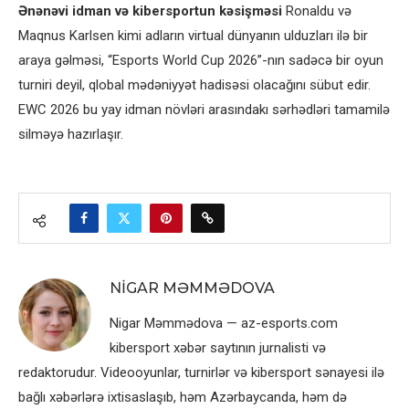
Ənənəvi idman və kibersportun kəsişməsi
Ronaldu və
Maqnus Karlsen kimi adların virtual dünyanın ulduzları ilə bir
araya gəlməsi, “Esports World Cup 2026”-nın sadəcə bir oyun
turniri deyil, qlobal mədəniyyət hadisəsi olacağını sübut edir.
EWC 2026 bu yay idman növləri arasındakı sərhədləri tamamilə
silməyə hazırlaşır.
NIGAR MƏMMƏDOVA
Nigar Məmmədova — az-esports.com
kibersport xəbər saytının jurnalisti və
redaktorudur. Videooyunlar, turnirlər və kibersport sənayesi ilə
bağlı xəbərlərə ixtisaslaşıb, həm Azərbaycanda, həm də