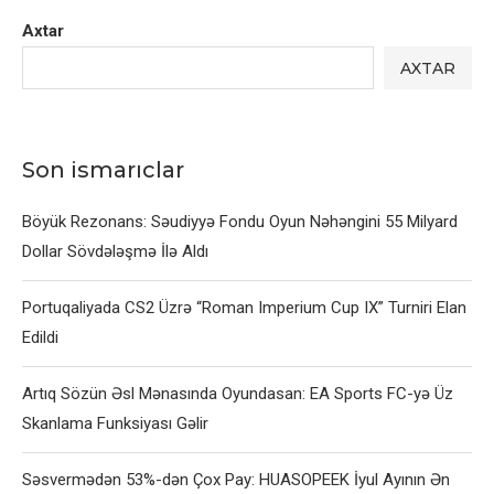
Axtar
AXTAR
Son ismarıclar
Böyük Rezonans: Səudiyyə Fondu Oyun Nəhəngini 55 Milyard
Dollar Sövdələşmə İlə Aldı
Portuqaliyada CS2 Üzrə “Roman Imperium Cup IX” Turniri Elan
Edildi
Artıq Sözün Əsl Mənasında Oyundasan: EA Sports FC-yə Üz
Skanlama Funksiyası Gəlir
Səsvermədən 53%-dən Çox Pay: HUASOPEEK İyul Ayının Ən