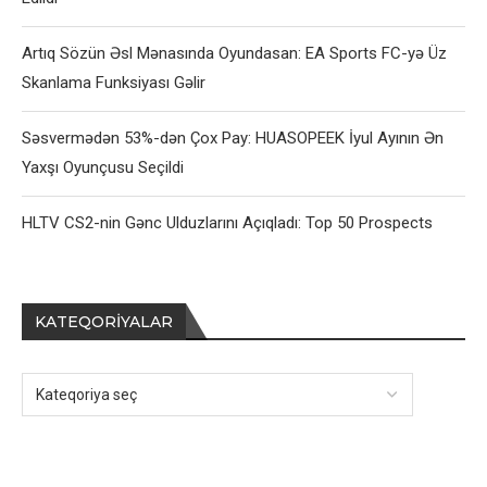
Artıq Sözün Əsl Mənasında Oyundasan: EA Sports FC-yə Üz
Skanlama Funksiyası Gəlir
Səsvermədən 53%-dən Çox Pay: HUASOPEEK İyul Ayının Ən
Yaxşı Oyunçusu Seçildi
HLTV CS2-nin Gənc Ulduzlarını Açıqladı: Top 50 Prospects
KATEQORIYALAR