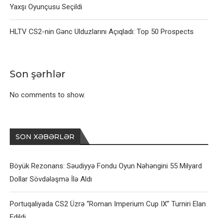
Yaxşı Oyunçusu Seçildi
HLTV CS2-nin Gənc Ulduzlarını Açıqladı: Top 50 Prospects
Son şərhlər
No comments to show.
SON XƏBƏRLƏR
Böyük Rezonans: Səudiyyə Fondu Oyun Nəhəngini 55 Milyard
Dollar Sövdələşmə İlə Aldı
Portuqaliyada CS2 Üzrə “Roman Imperium Cup IX” Turniri Elan
Edildi