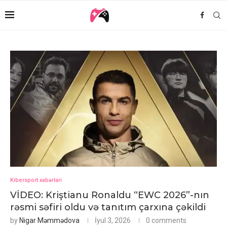
Kibersport xəbərləri
VİDEO: Kriştianu Ronaldu “EWC 2026”-nın
rəsmi səfiri oldu və tanıtım çarxına çəkildi
by
Nigar Məmmədova
İyul 3, 2026
0 comments