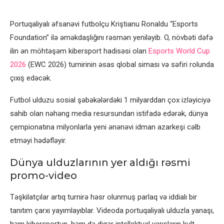
Portuqaliyalı əfsanəvi futbolçu Kriştianu Ronaldu “Esports
Foundation” ilə əməkdaşlığını rəsmən yeniləyib. O, növbəti dəfə
ilin ən möhtəşəm kibersport hadisəsi olan
Esports World Cup
2026
(EWC 2026) turnirinin əsas qlobal siması və səfiri rolunda
çıxış edəcək.
Futbol ulduzu sosial şəbəkələrdəki 1 milyarddan çox izləyiciyə
sahib olan nəhəng media resursundan istifadə edərək, dünya
çempionatına milyonlarla yeni ənənəvi idman azarkeşi cəlb
etməyi hədəfləyir.
Dünya ulduzlarının yer aldığı rəsmi
promo-video
Təşkilatçılar artıq turnirə həsr olunmuş parlaq və iddialı bir
tanıtım çarxı yayımlayıblar. Videoda portuqaliyalı ulduzla yanaşı,