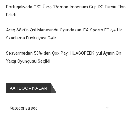
Portuqaliyada CS2 Üzrə “Roman Imperium Cup IX” Turniri Elan
Edildi
Artıq Sözün Əsl Mənasında Oyundasan: EA Sports FC-yə Üz
Skanlama Funksiyası Gəlir
Səsvermədən 53%-dən Çox Pay: HUASOPEEK İyul Ayının Ən
Yaxşı Oyunçusu Seçildi
KATEQORIYALAR