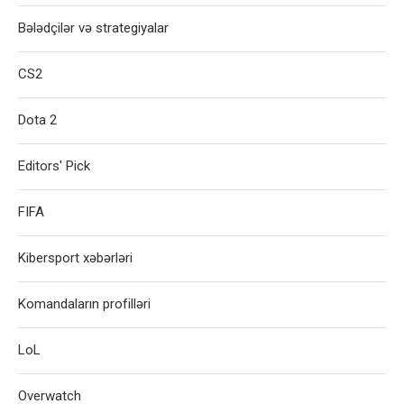
Bələdçilər və strategiyalar
CS2
Dota 2
Editors' Pick
FIFA
Kibersport xəbərləri
Komandaların profilləri
LoL
Overwatch