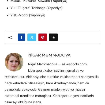
Masaki “Kawano” Kawano (Yaponiya)
Yuu “Pugera” Tobinaga (Yaponiya)
YHC-Mochi (Yaponiya)
NIGAR MƏMMƏDOVA
Nigar Məmmədova — az-esports.com
kibersport xəbər saytının jurnalisti və
redaktorudur. Videooyunlar, turnirlər və kibersport sənayesi ilə
bağlı xəbərlərə ixtisaslaşıb, həm Azərbaycanda, həm də
beynəlxalq səviyyədə. Geymer mədəniyyəti və müasir
rəqəmsal trendlərlə maraqlanır. Kibersportun yeni nəsillərin
gələcəyi olduğuna inanır.