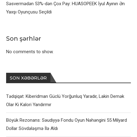
Səsvermədən 53%-dən Çox Pay: HUASOPEEK İyul Ayının Ən
Yaxşı Oyunçusu Seçildi
Son şərhlər
No comments to show.
SON XƏBƏRLƏR
Tədqiqat: Kiberidman Güclü Yorğunluq Yaradır, Lakin Demək
Olar Ki Kalori Yandırmır
Böyük Rezonans: Səudiyyə Fondu Oyun Nəhəngini 55 Milyard
Dollar Sövdələşmə İlə Aldı