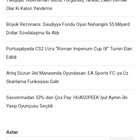
Tədqiqat: Kiberidman Güclü Yorğunluq Yaradır, Lakin Demək
Olar Ki Kalori Yandırmır
Böyük Rezonans: Səudiyyə Fondu Oyun Nəhəngini 55 Milyard
Dollar Sövdələşmə İlə Aldı
Portuqaliyada CS2 Üzrə “Roman Imperium Cup IX” Turniri Elan
Edildi
Artıq Sözün Əsl Mənasında Oyundasan: EA Sports FC-yə Üz
Skanlama Funksiyası Gəlir
Səsvermədən 53%-dən Çox Pay: HUASOPEEK İyul Ayının Ən
Yaxşı Oyunçusu Seçildi
Axtar