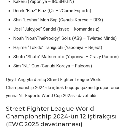
Kakeru (Yaponiya – IBUSHIGIN)
Derek “Blaz” Blaz (Çili – 2Game Esports)
Shin “Leshar” Mon Sap (Cənubi Koreya – DRX)
Joel “Juicyjoe” Sandel (İsveç – komandasız)
Noah “NoahTheProdigy” Solis (ABŞ – Twisted Minds)
Hajime “Tokido” Taniguchi (Yaponiya – Reject)
Shuto “Shuto” Matsumoto (Yaponiya – Crazy Racoon)
Sim “NL” Gun (Cənubi Koreya – Falcons)
Qeyd: Angrybird artıq Street Fighter League World
Championship 2024-də iştirak hüququ qazandığı üçün onun
yerinə NL Esports World Cup 2025-ə dəvət aldı.
Street Fighter League World
Championship 2024-ün 12 iştirakçısı
(EWC 2025 dəvətnaməsi)