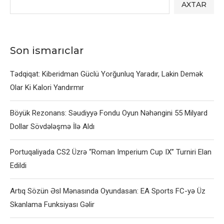
AXTAR
Son ismarıclar
Tədqiqat: Kiberidman Güclü Yorğunluq Yaradır, Lakin Demək
Olar Ki Kalori Yandırmır
Böyük Rezonans: Səudiyyə Fondu Oyun Nəhəngini 55 Milyard
Dollar Sövdələşmə İlə Aldı
Portuqaliyada CS2 Üzrə “Roman Imperium Cup IX” Turniri Elan
Edildi
Artıq Sözün Əsl Mənasında Oyundasan: EA Sports FC-yə Üz
Skanlama Funksiyası Gəlir