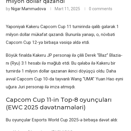
milyon dollar qazandı
by
Nigar Məmmədova
Mart 11, 2025
0 comments
Yaponiyalı Kakeru Capcom Cup 11 turnirində qalib gələrək 1
milyon dollar mükafat qazandı. Bununla yanaşı, o, növbəti
Capcom Cup 12-yə birbaşa vəsiqə əldə etdi.
Böyük finalda Kakeru JP personajı ilə çilili Derek “Blaz” Blazia-
nı (Ryu) 3:1 hesabı ilə məğlub etdi. Bu qələbə ilə Kakeru bir
turnirdə 1 milyon dollar qazanan ikinci döyüşçü oldu. Daha
əvvəl Capcom Cup 10-da tayvanlı Wang “UMA” Yuan Hao eyni
uğura Juri personajı ilə imza atmışdı.
Capcom Cup 11-in Top-8 oyunçuları
(EWC 2025 dəvətnamələri)
Bu oyunçular Esports World Cup 2025-ə birbaşa dəvət aldı: