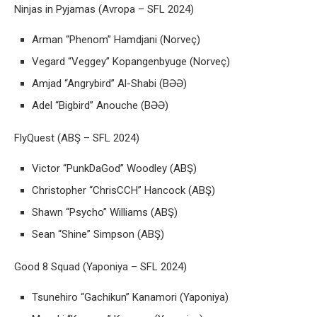
Ninjas in Pyjamas (Avropa – SFL 2024)
Arman “Phenom” Hamdjani (Norveç)
Vegard “Veggey” Kopangenbyuge (Norveç)
Amjad “Angrybird” Al-Shabi (BƏƏ)
Adel “Bigbird” Anouche (BƏƏ)
FlyQuest (ABŞ – SFL 2024)
Victor “PunkDaGod” Woodley (ABŞ)
Christopher “ChrisCCH” Hancock (ABŞ)
Shawn “Psycho” Williams (ABŞ)
Sean “Shine” Simpson (ABŞ)
Good 8 Squad (Yaponiya – SFL 2024)
Tsunehiro “Gachikun” Kanamori (Yaponiya)