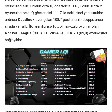
oyunçuları alıb. Onların orta IQ göstəricisi 116,1 olub.
Dota 2
oyunçuları orta IQ göstəricisi 111,7 ilə səkkizinci yeri tutublar,
ardınca
Deadlock
oyunçuları 108,7 göstərici ilə doqquzuncu
sırada yer alıb. İlk iyirmiliyi isə futbol mövzulu oyunlar olan
Rocket League
(90,8),
FC 2024
və
FIFA 23
(89,8) azarkeşləri
bağlayıblar.