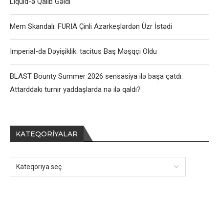
Liquid-ə Qalib Gəldi
Mem Skandalı: FURIA Çinli Azarkeşlərdən Üzr İstədi
Imperial-da Dəyişiklik: tacitus Baş Məşqçi Oldu
BLAST Bounty Summer 2026 sensasiya ilə başa çatdı:
Attarddakı turnir yaddaşlarda nə ilə qaldı?
KATEQORIYALAR