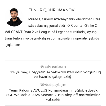
ELNUR QƏHRƏMANOV
Murad Qasımov Azərbaycanın kiberidman üzrə
ixtisaslaşmış jurnalistidir. O, Counter-Strike 2,
VALORANT, Dota 2 və League of Legends turnirlərini, oyunçu
transferlərini və beynəlxalq espor hadisələrini operativ şəkildə
işıqlandırır.
Əvvəlki paylaşım
jL G2-yə məğlubiyyətin səbəblərini izah edir: Yorğunluq
və hazırlıq çatışmazlığı
Növbəti paylaşım
Team Falcons AVULUS komandasını məğlub edərək
PGL Wallachia 2024 Season 2-nin pley-off mərhələsinə
yüksəldi