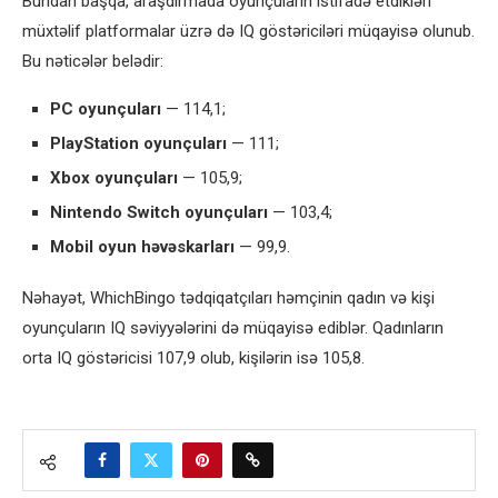
Bundan başqa, araşdırmada oyunçuların istifadə etdikləri
müxtəlif platformalar üzrə də IQ göstəriciləri müqayisə olunub.
Bu nəticələr belədir:
PC oyunçuları
— 114,1;
PlayStation oyunçuları
— 111;
Xbox oyunçuları
— 105,9;
Nintendo Switch oyunçuları
— 103,4;
Mobil oyun həvəskarları
— 99,9.
Nəhayət, WhichBingo tədqiqatçıları həmçinin qadın və kişi
oyunçuların IQ səviyyələrini də müqayisə ediblər. Qadınların
orta IQ göstəricisi 107,9 olub, kişilərin isə 105,8.