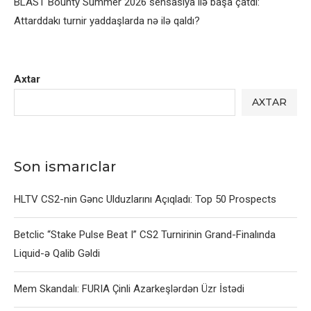
BLAST Bounty Summer 2026 sensasiya ilə başa çatdı:
Attarddakı turnir yaddaşlarda nə ilə qaldı?
Axtar
AXTAR
Son ismarıclar
HLTV CS2-nin Gənc Ulduzlarını Açıqladı: Top 50 Prospects
Betclic “Stake Pulse Beat I” CS2 Turnirinin Grand-Finalında
Liquid-ə Qalib Gəldi
Mem Skandalı: FURIA Çinli Azarkeşlərdən Üzr İstədi