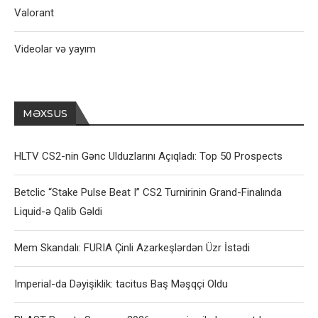
Valorant
Videolar və yayım
MƏXSUS
HLTV CS2-nin Gənc Ulduzlarını Açıqladı: Top 50 Prospects
Betclic “Stake Pulse Beat I” CS2 Turnirinin Grand-Finalında
Liquid-ə Qalib Gəldi
Mem Skandalı: FURIA Çinli Azarkeşlərdən Üzr İstədi
Imperial-da Dəyişiklik: tacitus Baş Məşqçi Oldu