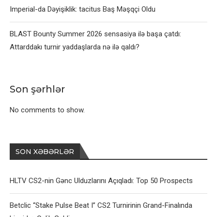
Imperial-da Dəyişiklik: tacitus Baş Məşqçi Oldu
BLAST Bounty Summer 2026 sensasiya ilə başa çatdı:
Attarddakı turnir yaddaşlarda nə ilə qaldı?
Son şərhlər
No comments to show.
SON XƏBƏRLƏR
HLTV CS2-nin Gənc Ulduzlarını Açıqladı: Top 50 Prospects
Betclic “Stake Pulse Beat I” CS2 Turnirinin Grand-Finalında