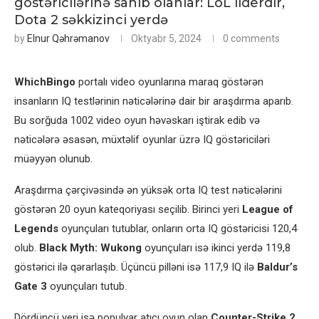
göstəricilərinə sahib olanlar: LoL liderdir,
Dota 2 səkkizinci yerdə
by
Elnur Qəhrəmanov
Oktyabr 5, 2024
0 comments
WhichBingo
portalı video oyunlarına maraq göstərən
insanların IQ testlərinin nəticələrinə dair bir araşdırma aparıb.
Bu sorğuda 1002 video oyun həvəskarı iştirak edib və
nəticələrə əsasən, müxtəlif oyunlar üzrə IQ göstəriciləri
müəyyən olunub.
Araşdırma çərçivəsində ən yüksək orta IQ test nəticələrini
göstərən 20 oyun kateqoriyası seçilib. Birinci yeri
League of
Legends
oyunçuları tutublar, onların orta IQ göstəricisi 120,4
olub.
Black Myth: Wukong
oyunçuları isə ikinci yerdə 119,8
göstərici ilə qərarlaşıb. Üçüncü pilləni isə 117,9 IQ ilə
Baldur’s
Gate 3
oyunçuları tutub.
Dördüncü yeri isə populyar atıcı oyun olan
Counter-Strike 2