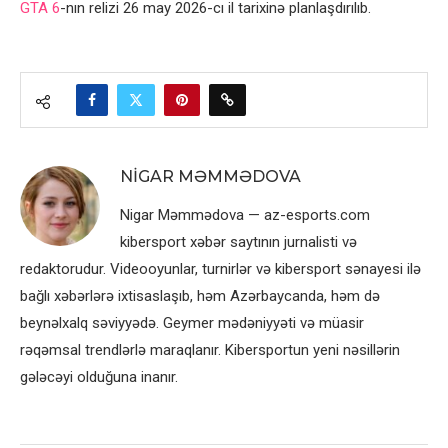
GTA 6
-nın relizi 26 may 2026-cı il tarixinə planlaşdırılıb.
NIGAR MƏMMƏDOVA
Nigar Məmmədova — az-esports.com
kibersport xəbər saytının jurnalisti və
redaktorudur. Videooyunlar, turnirlər və kibersport sənayesi ilə
bağlı xəbərlərə ixtisaslaşıb, həm Azərbaycanda, həm də
beynəlxalq səviyyədə. Geymer mədəniyyəti və müasir
rəqəmsal trendlərlə maraqlanır. Kibersportun yeni nəsillərin
gələcəyi olduğuna inanır.