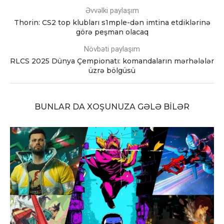
Əvvəlki paylaşım
Thorin: CS2 top klubları s1mple-dən imtina etdiklərinə
görə peşman olacaq
Növbəti paylaşım
RLCS 2025 Dünya Çempionatı: komandaların mərhələlər
üzrə bölgüsü
BUNLAR DA XOŞUNUZA GƏLƏ BILƏR