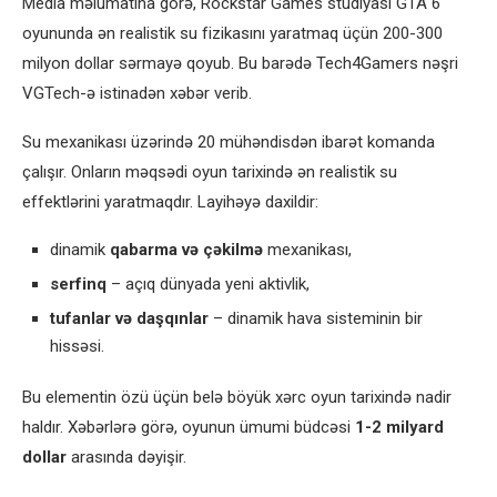
Media məlumatına görə, Rockstar Games studiyası GTA 6
oyununda ən realistik su fizikasını yaratmaq üçün 200-300
milyon dollar sərmayə qoyub. Bu barədə Tech4Gamers nəşri
VGTech-ə istinadən xəbər verib.
Su mexanikası üzərində 20 mühəndisdən ibarət komanda
çalışır. Onların məqsədi oyun tarixində ən realistik su
effektlərini yaratmaqdır. Layihəyə daxildir:
dinamik
qabarma və çəkilmə
mexanikası,
serfinq
– açıq dünyada yeni aktivlik,
tufanlar və daşqınlar
– dinamik hava sisteminin bir
hissəsi.
Bu elementin özü üçün belə böyük xərc oyun tarixində nadir
haldır. Xəbərlərə görə, oyunun ümumi büdcəsi
1-2 milyard
dollar
arasında dəyişir.