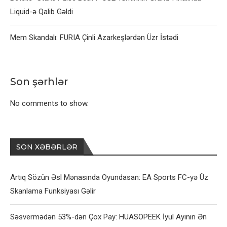
Liquid-ə Qalib Gəldi
Mem Skandalı: FURIA Çinli Azarkeşlərdən Üzr İstədi
Son şərhlər
No comments to show.
SON XƏBƏRLƏR
Artıq Sözün Əsl Mənasında Oyundasan: EA Sports FC-yə Üz
Skanlama Funksiyası Gəlir
Səsvermədən 53%-dən Çox Pay: HUASOPEEK İyul Ayının Ən