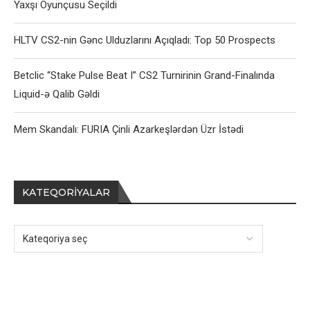
Yaxşı Oyunçusu Seçildi
HLTV CS2-nin Gənc Ulduzlarını Açıqladı: Top 50 Prospects
Betclic “Stake Pulse Beat I” CS2 Turnirinin Grand-Finalında
Liquid-ə Qalib Gəldi
Mem Skandalı: FURIA Çinli Azarkeşlərdən Üzr İstədi
KATEQORIYALAR