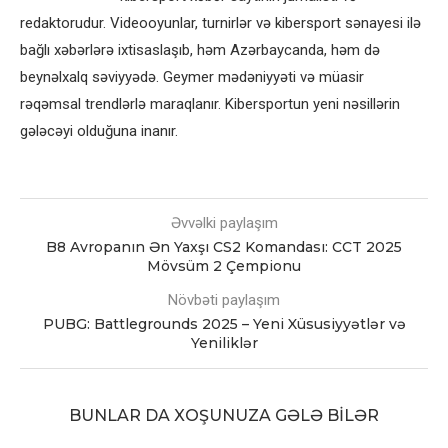
redaktorudur. Videooyunlar, turnirlər və kibersport sənayesi ilə
bağlı xəbərlərə ixtisaslaşıb, həm Azərbaycanda, həm də
beynəlxalq səviyyədə. Geymer mədəniyyəti və müasir
rəqəmsal trendlərlə maraqlanır. Kibersportun yeni nəsillərin
gələcəyi olduğuna inanır.
Əvvəlki paylaşım
B8 Avropanın Ən Yaxşı CS2 Komandası: CCT 2025
Mövsüm 2 Çempionu
Növbəti paylaşım
PUBG: Battlegrounds 2025 – Yeni Xüsusiyyətlər və
Yeniliklər
BUNLAR DA XOŞUNUZA GƏLƏ BILƏR