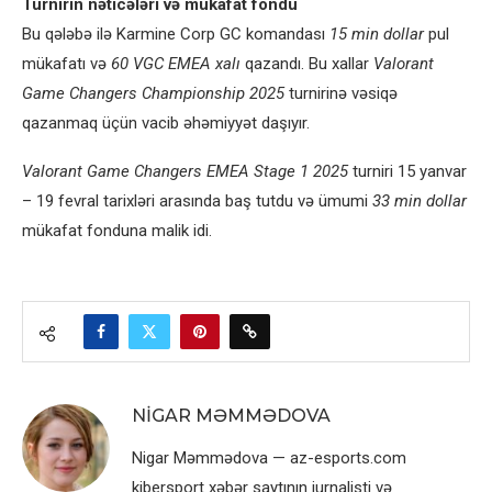
Turnirin nəticələri və mükafat fondu
Bu qələbə ilə Karmine Corp GC komandası
15 min dollar
pul
mükafatı və
60 VGC EMEA xalı
qazandı. Bu xallar
Valorant
Game Changers Championship 2025
turnirinə vəsiqə
qazanmaq üçün vacib əhəmiyyət daşıyır.
Valorant Game Changers EMEA Stage 1 2025
turniri 15 yanvar
– 19 fevral tarixləri arasında baş tutdu və ümumi
33 min dollar
mükafat fonduna malik idi.
NIGAR MƏMMƏDOVA
Nigar Məmmədova — az-esports.com
kibersport xəbər saytının jurnalisti və