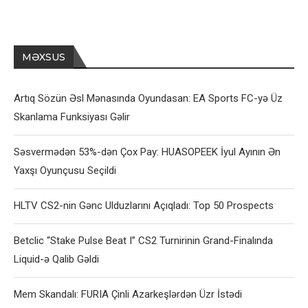
MƏXSUS
Artıq Sözün Əsl Mənasında Oyundasan: EA Sports FC-yə Üz
Skanlama Funksiyası Gəlir
Səsvermədən 53%-dən Çox Pay: HUASOPEEK İyul Ayının Ən
Yaxşı Oyunçusu Seçildi
HLTV CS2-nin Gənc Ulduzlarını Açıqladı: Top 50 Prospects
Betclic “Stake Pulse Beat I” CS2 Turnirinin Grand-Finalında
Liquid-ə Qalib Gəldi
Mem Skandalı: FURIA Çinli Azarkeşlərdən Üzr İstədi