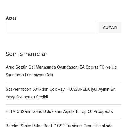
Axtar
AXTAR
Son ismarıclar
Artıq Sözün Əsl Mənasında Oyundasan: EA Sports FC-yə Üz
Skanlama Funksiyası Gəlir
Səsvermədən 53%-dən Çox Pay: HUASOPEEK İyul Ayının Ən
Yaxşı Oyunçusu Seçildi
HLTV CS2-nin Gənc Ulduzlarını Açıqladı: Top 50 Prospects
Betclic “Stake Pulse Beat I” CS2 Turnirinin Grand-Finalında