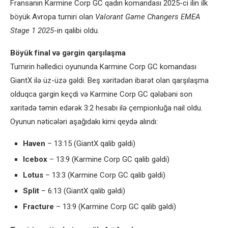
Fransanın Karmine Corp GC qadın komandası 2025-ci ilin ilk
böyük Avropa turniri olan
Valorant Game Changers EMEA
Stage 1 2025
-in qalibi oldu.
Böyük final və gərgin qarşılaşma
Turnirin həlledici oyununda Karmine Corp GC komandası
GiantX ilə üz-üzə gəldi. Beş xəritədən ibarət olan qarşılaşma
olduqca gərgin keçdi və Karmine Corp GC qələbəni son
xəritədə təmin edərək 3:2 hesabı ilə çempionluğa nail oldu.
Oyunun nəticələri aşağıdakı kimi qeydə alındı:
Haven
– 13:15 (GiantX qalib gəldi)
Icebox
– 13:9 (Karmine Corp GC qalib gəldi)
Lotus
– 13:3 (Karmine Corp GC qalib gəldi)
Split
– 6:13 (GiantX qalib gəldi)
Fracture
– 13:9 (Karmine Corp GC qalib gəldi)