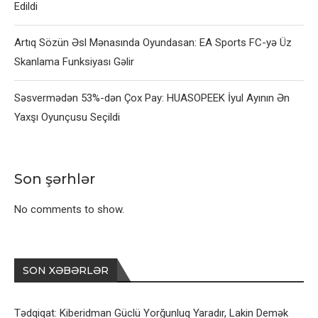
Edildi
Artıq Sözün Əsl Mənasında Oyundasan: EA Sports FC-yə Üz
Skanlama Funksiyası Gəlir
Səsvermədən 53%-dən Çox Pay: HUASOPEEK İyul Ayının Ən
Yaxşı Oyunçusu Seçildi
Son şərhlər
No comments to show.
SON XƏBƏRLƏR
Tədqiqat: Kiberidman Güclü Yorğunluq Yaradır, Lakin Demək