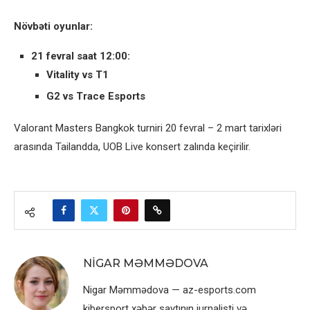
Növbəti oyunlar:
21 fevral saat 12:00:
Vitality vs T1
G2 vs Trace Esports
Valorant Masters Bangkok turniri 20 fevral – 2 mart tarixləri
arasında Tailandda, UOB Live konsert zalında keçirilir.
NIGAR MƏMMƏDOVA
Nigar Məmmədova — az-esports.com
kibersport xəbər saytının jurnalisti və