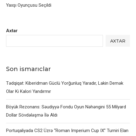
Yaxşı Oyunçusu Seçildi
Axtar
AXTAR
Son ismarıclar
Tədqiqat: Kiberidman Güclü Yorğunluq Yaradır, Lakin Demək
Olar Ki Kalori Yandırmır
Böyük Rezonans: Səudiyyə Fondu Oyun Nəhəngini 55 Milyard
Dollar Sövdələşmə İlə Aldı
Portuqaliyada CS2 Üzrə “Roman Imperium Cup IX” Turniri Elan