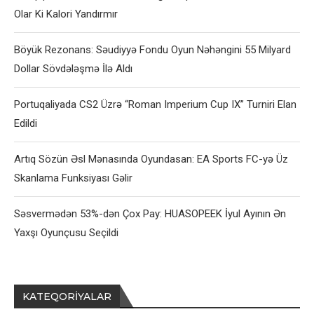
Olar Ki Kalori Yandırmır
Böyük Rezonans: Səudiyyə Fondu Oyun Nəhəngini 55 Milyard
Dollar Sövdələşmə İlə Aldı
Portuqaliyada CS2 Üzrə “Roman Imperium Cup IX” Turniri Elan
Edildi
Artıq Sözün Əsl Mənasında Oyundasan: EA Sports FC-yə Üz
Skanlama Funksiyası Gəlir
Səsvermədən 53%-dən Çox Pay: HUASOPEEK İyul Ayının Ən
Yaxşı Oyunçusu Seçildi
KATEQORIYALAR