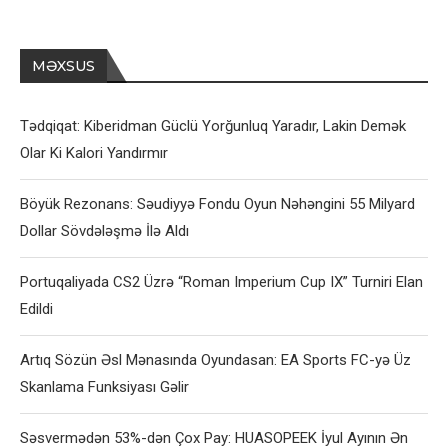
MƏXSUS
Tədqiqat: Kiberidman Güclü Yorğunluq Yaradır, Lakin Demək
Olar Ki Kalori Yandırmır
Böyük Rezonans: Səudiyyə Fondu Oyun Nəhəngini 55 Milyard
Dollar Sövdələşmə İlə Aldı
Portuqaliyada CS2 Üzrə “Roman Imperium Cup IX” Turniri Elan
Edildi
Artıq Sözün Əsl Mənasında Oyundasan: EA Sports FC-yə Üz
Skanlama Funksiyası Gəlir
Səsvermədən 53%-dən Çox Pay: HUASOPEEK İyul Ayının Ən