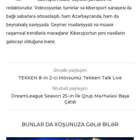
redaktorudur. Videooyunlar, turnirlər və kibersport sənayesi ilə
bağlı xəbərlərə ixtisaslaşıb, həm Azərbaycanda, həm də
beynəlxalq səviyyədə. Geymer mədəniyyəti və müasir
rəqəmsal trendlərlə maraqlanır. Kibersportun yeni nəsillərin
gələcəyi olduğuna inanır.
Əvvəlki paylaşım
TEKKEN 8-in 2-ci Mövsümü: Tekken Talk Live
Növbəti paylaşım
DreamLeague Season 25-in İlk Qrup Mərhələsi Başa
Çatdı
BUNLAR DA XOŞUNUZA GƏLƏ BILƏR