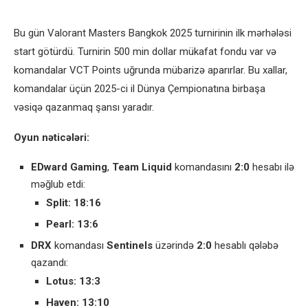
Bu gün Valorant Masters Bangkok 2025 turnirinin ilk mərhələsi
start götürdü. Turnirin 500 min dollar mükafat fondu var və
komandalar VCT Points uğrunda mübarizə aparırlar. Bu xallar,
komandalar üçün 2025-ci il Dünya Çempionatına birbaşa
vəsiqə qazanmaq şansı yaradır.
Oyun nəticələri:
EDward Gaming
,
Team Liquid
komandasını
2:0
hesabı ilə
məğlub etdi:
Split:
18:16
Pearl:
13:6
DRX
komandası
Sentinels
üzərində
2:0
hesablı qələbə
qazandı:
Lotus:
13:3
Haven:
13:10